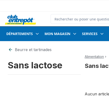
Passer au contenu principal
Passer au pied de page
Rechercher des produits
DÉPARTEMENTS
MON MAGASIN
SERVICES
Passer au filtrage du contenu
Beurre et tartinades
Alimentation
Sans lactose
Sans lac
Aucun article