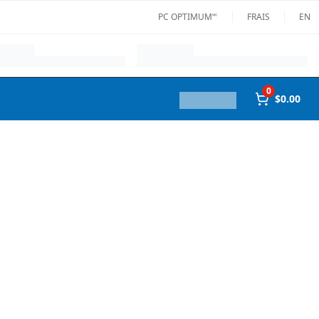
PC OPTIMUM🅪
FRAIS
EN
0
$0.00