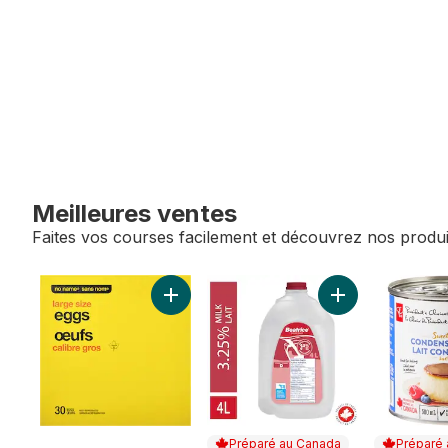
Meilleures ventes
Faites vos courses facilement et découvrez nos produi
sauter Meilleures ventes
Ajouter Œufs, calibre gros au panier
Ajouter Lait hom
Préparé au Canada
Préparé