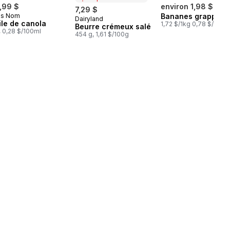
,99 $
environ 1,98 $
7,29 $
ns Nom
Bananes grappe
Dairyland
Préparé au Canada
ile de canola
1,72 $/1kg 0,78 $/1lb
Beurre crémeux salé
l, 0,28 $/100ml
454 g, 1,61 $/100g