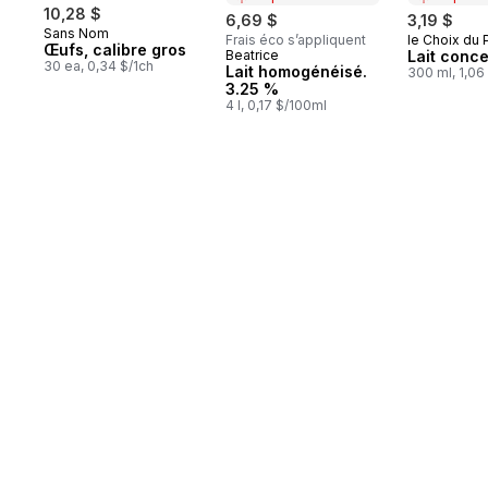
10,28 $
6,69 $
3,19 $
Sans Nom
Frais éco s’appliquent
le Choix du 
Préparé 
Œufs, calibre gros
Beatrice
Lait conc
Préparé au Canada
30 ea, 0,34 $/1ch
Lait homogénéisé.
300 ml, 1,06
3.25 %
4 l, 0,17 $/100ml