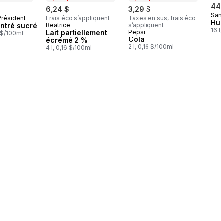
44
6,24 $
3,29 $
Sa
Président
Frais éco s’appliquent
Taxes en sus, frais éco
au Canada
Hu
entré sucré
Beatrice
s’appliquent
Préparé au Canada
16 
Lait partiellement
Pepsi
Préparé au Canada
 $/100ml
Cola
écrémé 2 %
2 l, 0,16 $/100ml
4 l, 0,16 $/100ml