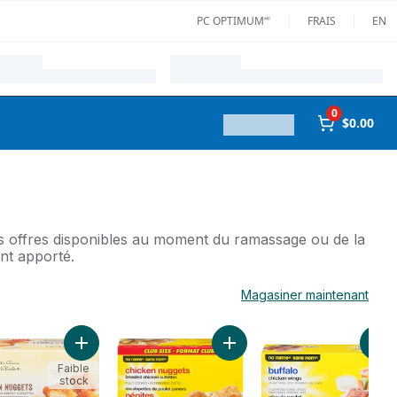
PC OPTIMUM🅪
FRAIS
EN
0
$0.00
des offres disponibles au moment du ramassage ou de la
ent apporté.
Magasiner maintenant
en au panier
gers de poulet, format Club au panier
Ajouter Pépites De Poulet Sans Gluten au panier
Ajouter Croquettes de poulet
Ajo
Faible
stock