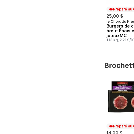
Préparé au
25,00 $
le Choix du Pré
Préparé au
Burgers de c
bœuf Épais e
juteuxMC
1.13 kg, 2,21 $/
Brochett
sauter Broch
Préparé au
14,99 $