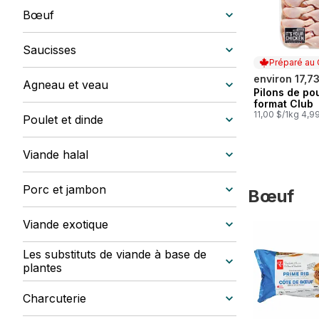
Bœuf
Saucisses
Préparé au
environ 17,7
Agneau et veau
Pilons de pou
Préparé au
format Club
11,00 $/1kg 4,99
Poulet et dinde
Viande halal
Porc et jambon
Bœuf
sauter Bœuf
Viande exotique
Les substituts de viande à base de
plantes
Charcuterie