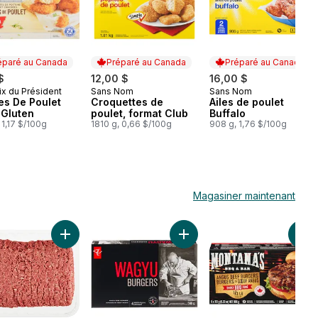
éparé au Canada
Préparé au Canada
Préparé au Canada
$
12,00 $
16,00 $
ix du Président
Sans Nom
Sans Nom
aré au Canada
Préparé au Canada
Préparé au Canada
es De Poulet
Croquettes de
Ailes de poulet
 Gluten
poulet, format Club
Buffalo
 1,17 $/100g
1810 g, 0,66 $/100g
908 g, 1,76 $/100g
Magasiner maintenant
uf haché format Club au panier
Ajouter Bœuf haché extra-maigre, format Club au pan
Ajouter Burgers De Bœuf Wa
Ajo