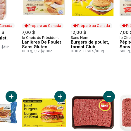
 Canada
Préparé au Canada
Préparé au Canada
Pr
3 $
7,00 $
12,00 $
7,00 
let,
le Choix du Président
Sans Nom
le Cho
 Canada
Préparé au Canada
Préparé au Canada
Prép
Lanières De Poulet
Burgers de poulet,
Pépit
Sans Gluten
format Club
Sans
 $/1lb
600 g, 1,17 $/100g
1810 g, 0,66 $/100g
600 g,
Ajouter Burgers de côte de bœuf Épais et juteuxMC au panier
Ajouter Burgers de bœuf au panier
Ajouter Bœ