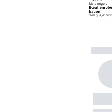
Marc Angelo
Préparé au
Bœuf enrobé
bacon
340 g, 4,41 $/1