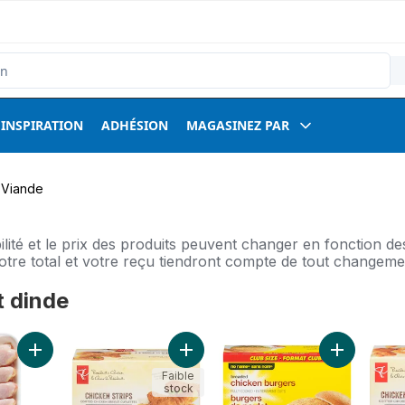
INSPIRATION
ADHÉSION
MAGASINEZ PAR
Viande
bilité et le prix des produits peuvent changer en fonction 
Votre total et votre reçu tiendront compte de tout changem
t dinde
 et dinde
Ajouter Pilons de poulet, format Club au panier
Ajouter Lanières De Poulet Sans Glut
Ajouter Bur
Faible
stock