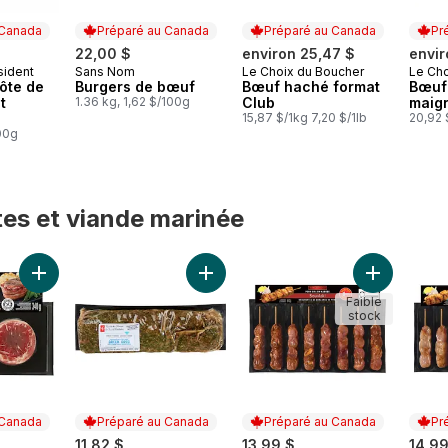
 Canada
Préparé au Canada
Préparé au Canada
Pr
22,00 $
environ 25,47 $
envir
sident
Sans Nom
Le Choix du Boucher
Le Cho
 Canada
Préparé au Canada
Préparé au Canada
Prép
ôte de
Burgers de bœuf
Bœuf haché format
Bœuf
t
1.36 kg, 1,62 $/100g
Club
maigr
15,87 $/1kg 7,20 $/1lb
20,92 
100g
es et viande marinée
ettes et viande marinée
Ajouter Bœuf enrobé de bacon au panier
Ajouter Rôti de longe de porc assai
Ajouter Sou
Faible
stock
 Canada
Préparé au Canada
Préparé au Canada
Pr
11,82 $
13,99 $
14,99