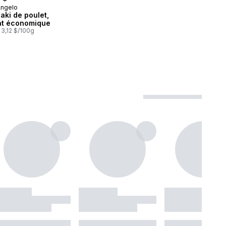
Angelo
aré au Canada
aki de poulet,
at économique
 3,12 $/100g