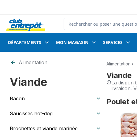
Passer au contenu principal
Passer au pied de page
Rechercher des produits
DÉPARTEMENTS
MON MAGASIN
SERVICES
Alimentation
Alimentation
Viande
Viande
La disponi
livraison. 
Bacon
Poulet e
sauter Poulet
Saucisses hot-dog
Brochettes et viande marinée