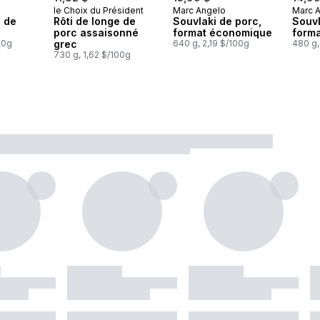
le Choix du Président
Marc Angelo
Marc 
 Canada
Préparé au Canada
Préparé au Canada
Prép
 de
Rôti de longe de
Souvlaki de porc,
Souvl
porc assaisonné
format économique
form
00g
grec
640 g, 2,19 $/100g
480 g,
730 g, 1,62 $/100g