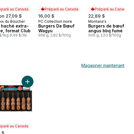
éparé au Canada
Préparé au Canada
Préparé au Canada
on 27,09 $
16,00 $
22,89 $
ix du Boucher
PC Collection noire
Montana's
aré au Canada
Préparé au Canada
Préparé au Canada
 haché extra-
Burgers De Bœuf
Burgers de bœuf
e, format Club
Wagyu
angus bbq fumé
$/1kg 9,49 $/1lb
568 g, 2,82 $/100g
906 g, 2,53 $/100g
Magasiner maintenant
sonné grec au panier
vlaki de porc, format économique au panier
Ajouter Souvlaki de poulet, format économique au pan
éparé au Canada
 $