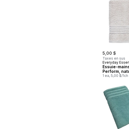
5,00 $
Taxes en sus
Everyday Essen
Essuie-main
Perform, nat
1 ea, 5,00 $/1ch