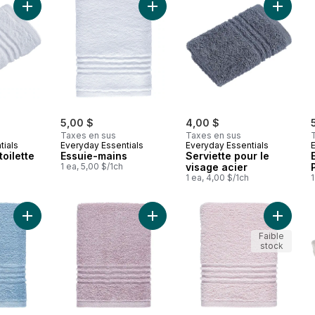
Ajouter Serviette de toilette blanche au panier
Ajouter Essuie-mains au panier
Ajouter 
5,00 $
4,00 $
Taxes en sus
Taxes en sus
tials
Everyday Essentials
Everyday Essentials
toilette
Essuie-mains
Serviette pour le
1 ea, 5,00 $/1ch
visage acier
1 ea, 4,00 $/1ch
1
Ajouter Essuie-mains Perform, bleu pervenche au panier
Ajouter Essuie-mains Perform, mau
Ajouter 
Faible
stock