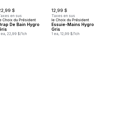
22,99 $
12,99 $
Taxes en sus
Taxes en sus
e Choix du Président
le Choix du Président
Drap De Bain Hygro
Essuie-Mains Hygro
Gris
Gris
 ea, 22,99 $/1ch
1 ea, 12,99 $/1ch
 au panier
 Drap De Bain Hygro Blanc au panier