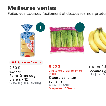
Meilleures ventes
Faites vos courses facilement et découvrez nos produi
sauter Meilleures ventes
Ajouter Pains à hot dog blancs - 12 au pan
Ajouter Cœurs de
Préparé au Canada
sale:
, formerly:
8,00 $
environ 1,
2,50 $
Limite de 2, après limite
Bananes 
Wonder
Préparé au Canada
11,00 $
1,72 $/1kg 0,
Pains à hot dog
Cœurs de laitue
blancs - 12
romaine
12x52.0 g, 0,40 $/100g
6 ea, 1,83 $/1ch
Magasiner Offre