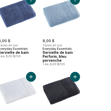
Serviette de plage – tortues de mer au panier
Ajouter Serviette de bain au panier
Ajouter Serviette de 
8,00 $
8,00 $
Taxes en sus
Taxes en sus
Everyday Essentials
Everyday Essentials
Serviette de bain
Serviette de bain
 ea, 8,00 $/1ch
Perform, bleu
pervenche
1 ea, 8,00 $/1ch
 rose pâle au panier
Serviette de bain Perform, turquoise au panier
Ajouter Serviette de bain, blanche au panier
Ajouter Serviette de b