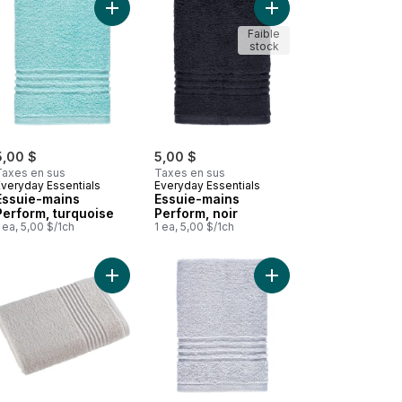
Serviette pour le visage acier au panier
Ajouter Essuie-mains Perform, turquoise au panie
Ajouter Essuie-mains P
Faible
stock
5,00 $
5,00 $
Taxes en sus
Taxes en sus
Everyday Essentials
Everyday Essentials
Essuie-mains
Essuie-mains
Perform, turquoise
Perform, noir
 ea, 5,00 $/1ch
1 ea, 5,00 $/1ch
ve au panier
Essuie-mains Perform, rose pâle au panier
Ajouter Serviette de bain Perform, naturel au pan
Ajouter Essuie-mains P