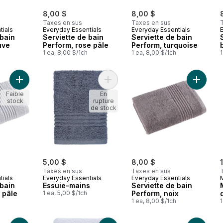
8,00 $
8,00 $
Taxes en sus
Taxes en sus
tials
Everyday Essentials
Everyday Essentials
 bain
Serviette de bain
Serviette de bain
uve
Perform, rose pâle
Perform, turquoise
1 ea, 8,00 $/1ch
1 ea, 8,00 $/1ch
1
Ajouter Serviette de bain Perform, gris pâle au panier
Ajouter Essuie-mains au panier
Ajouter 
Faible
En
stock
rupture
de stock
5,00 $
8,00 $
Taxes en sus
Taxes en sus
tials
Everyday Essentials
Everyday Essentials
 bain
Essuie-mains
Serviette de bain
 pâle
1 ea, 5,00 $/1ch
Perform, noix
1 ea, 8,00 $/1ch
1