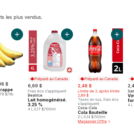
ts les plus vendus.
ier
 laitue romaine au panier
Ajouter Bananes grappe au panier
Ajouter Lait homogénéisé. 3.25 % 
Ajouter C
Préparé au Canada
Préparé au Canada
98 $
sale:
, formerly:
6,69 $
2,48 $
2,
grappe
Frais éco s’appliquent
Limite de 2, après limite
Sa
Pr
78 $/1lb
Beatrice
2,89 $
Vi
Préparé au Canada
Lait homogénéisé.
Taxes en sus, frais éco
fo
s’appliquent
3.25 %
4 l
Coca-Cola
Préparé au Canada
4 l, 0,17 $/100ml
Cola Bouteille
2 l, 0,14 $/100ml
Magasiner Offre