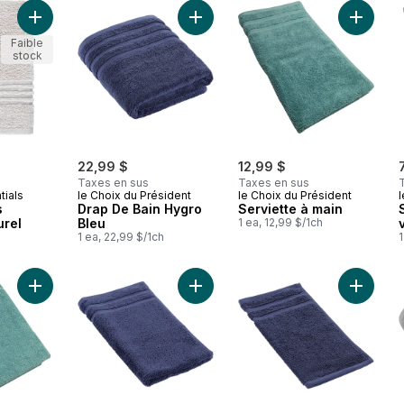
Ajouter Essuie-mains Perform, naturel au panier
Ajouter Drap De Bain Hygro Bleu a
Ajouter 
Faible
stock
22,99 $
12,99 $
Taxes en sus
Taxes en sus
tials
le Choix du Président
le Choix du Président
l
s
Drap De Bain Hygro
Serviette à main
urel
Bleu
1 ea, 12,99 $/1ch
1 ea, 22,99 $/1ch
1
Ajouter Drap De Bain Hygro Mineral au panier
Ajouter Essuie-Mains Hygro Bleu a
Ajouter 