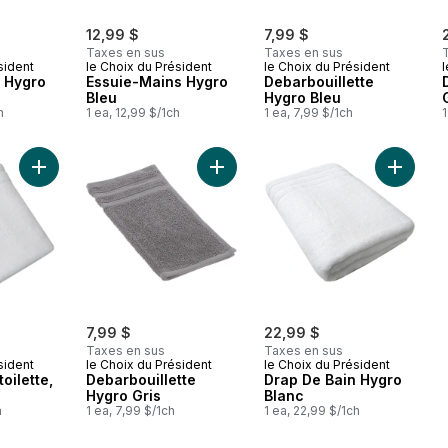
12,99 $
7,99 $
Taxes en sus
Taxes en sus
sident
le Choix du Président
le Choix du Président
l
 Hygro
Essuie-Mains Hygro
Debarbouillette
Bleu
Hygro Bleu
h
1 ea, 12,99 $/1ch
1 ea, 7,99 $/1ch
1
Ajouter Serviette de toilette, blanche au panier
Ajouter Debarbouillette Hygro Gris
Ajouter
7,99 $
22,99 $
Taxes en sus
Taxes en sus
sident
le Choix du Président
le Choix du Président
toilette,
Debarbouillette
Drap De Bain Hygro
Hygro Gris
Blanc
h
1 ea, 7,99 $/1ch
1 ea, 22,99 $/1ch