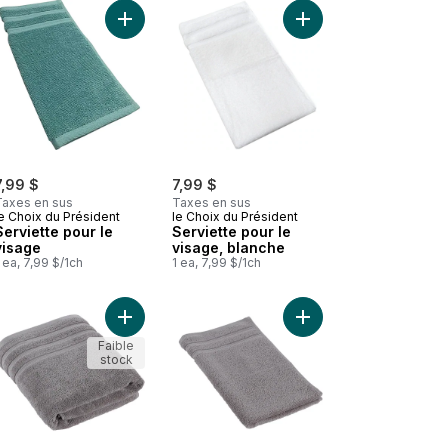
u panier
Serviette à main au panier
Ajouter Serviette pour le visage au panier
Ajouter Serviette pour
7,99 $
7,99 $
Taxes en sus
Taxes en sus
e Choix du Président
le Choix du Président
Serviette pour le
Serviette pour le
visage
visage, blanche
 ea, 7,99 $/1ch
1 ea, 7,99 $/1ch
u panier
Debarbouillette Hygro Bleu au panier
Ajouter Drap De Bain Hygro Gris au panier
Ajouter Essuie-Mains 
Faible
stock