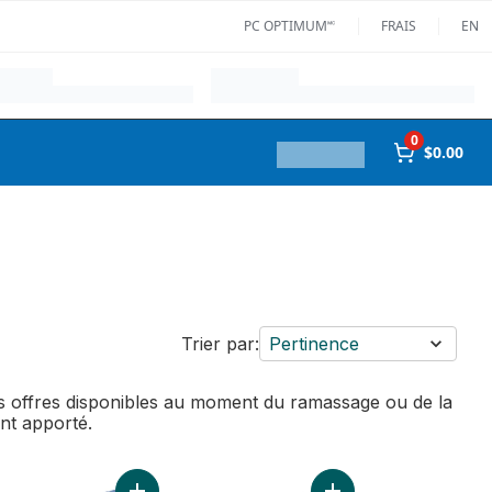
PC OPTIMUM🅪
FRAIS
EN
0
$0.00
Trier par:
Pertinence
des offres disponibles au moment du ramassage ou de la
ent apporté.