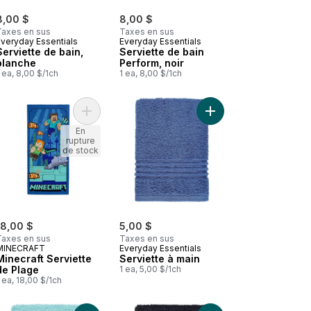
8,00 $
8,00 $
Taxes en sus
Taxes en sus
Everyday Essentials
Everyday Essentials
Serviette de bain,
Serviette de bain
blanche
Perform, noir
 ea, 8,00 $/1ch
1 ea, 8,00 $/1ch
Serviette de bain Perform, noix au panier
Ajouter Minecraft Serviette de Plage au panier
Ajouter Serviette à ma
En
rupture
de stock
18,00 $
5,00 $
Taxes en sus
Taxes en sus
MINECRAFT
Everyday Essentials
Minecraft Serviette
Serviette à main
de Plage
1 ea, 5,00 $/1ch
 ea, 18,00 $/1ch