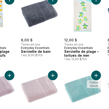
Ajouter Serviette de plage en coton – œufs au panier
Ajouter Serviette de bain au panier
Ajouter 
8,00 $
12,00 $
Taxes en sus
Taxes en sus
tials
Everyday Essentials
Everyday Essentials
 plage
Serviette de bain
Serviette de plage –
ufs
1 ea, 8,00 $/1ch
tortues de mer
1
h
1 ea, 12,00 $/1ch
Ajouter Serviette de bain Perform, mauve au panier
Ajouter Serviette de bain Perform,
Ajouter 
Faible
stock