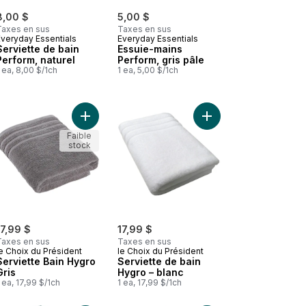
8,00 $
5,00 $
Taxes en sus
Taxes en sus
Everyday Essentials
Everyday Essentials
Serviette de bain
Essuie-mains
Perform, naturel
Perform, gris pâle
 ea, 8,00 $/1ch
1 ea, 5,00 $/1ch
 au panier
 Serv De Bain Hygro Bleu au panier
Ajouter Serviette Bain Hygro Gris au panier
Ajouter Serviette de 
Faible
stock
17,99 $
17,99 $
Taxes en sus
Taxes en sus
e Choix du Président
le Choix du Président
Serviette Bain Hygro
Serviette de bain
Gris
Hygro – blanc
 ea, 17,99 $/1ch
1 ea, 17,99 $/1ch