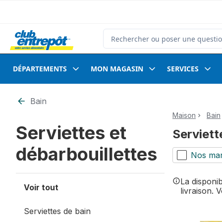
Passer au contenu principal
Passer au pied de page
Rechercher des produits
DÉPARTEMENTS
MON MAGASIN
SERVICES
Passer au filtrage du contenu
Bain
Maison
Bain
Serviettes et
Serviett
débarbouillettes
Nos ma
La disponi
Voir tout
livraison. 
Serviettes de bain