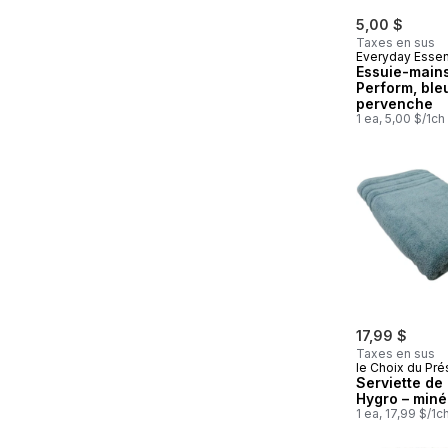
5,00 $
Taxes en sus
Everyday Essen
Essuie-main
Perform, ble
pervenche
1 ea, 5,00 $/1ch
17,99 $
Taxes en sus
le Choix du Pré
Serviette de
Hygro – miné
1 ea, 17,99 $/1c