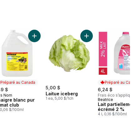
au panier
ola Bouteille au panier
Ajouter Vinaigre blanc pur format club au panier
Ajouter Laitue iceberg au 
Préparé au Canada
Préparé au Canada
5,00 $
49 $
6,24 $
Laitue iceberg
ns Nom
Frais éco s’appliquent
éparé au Canada
1 ea, 5,00 $/1ch
naigre blanc pur
Beatrice
Préparé au Cana
Lait partiellement
rmat club
écrémé 2 %
, 0,06 $/100ml
4 l, 0,16 $/100ml