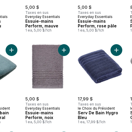
5,00 $
5,00 $
Taxes en sus
Taxes en sus
tials
Everyday Essentials
Everyday Essentials
s
Essuie-mains
Essuie-mains
u
Perform, mauve
Perform, rose pâle
1 ea, 5,00 $/1ch
1 ea, 5,00 $/1ch
1
Ajouter Serviette de bain Hygro – minéral au panier
Ajouter Essuie-mains Perform, noix
Ajouter
5,00 $
17,99 $
Taxes en sus
Taxes en sus
sident
Everyday Essentials
le Choix du Président
l
 bain
Essuie-mains
Serv De Bain Hygro
ral
Perform, noix
Bleu
h
1 ea, 5,00 $/1ch
1 ea, 17,99 $/1ch
1