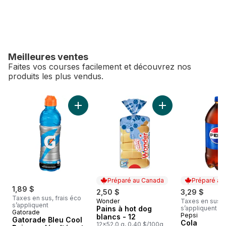
Meilleures ventes
Faites vos courses facilement et découvrez nos
produits les plus vendus.
sauter Meilleures ventes
Ajouter Gatorade Bleu Cool Boisson désaltér
Ajouter Pains à hot
Préparé au Canada
Préparé au
1,89 $
2,50 $
3,29 $
Taxes en sus, frais éco
Wonder
Taxes en sus, f
Préparé au Canada
s’appliquent
Pains à hot dog
s’appliquent
Gatorade
Pepsi
Préparé au
blancs - 12
Gatorade Bleu Cool
Cola
12x52.0 g, 0,40 $/100g