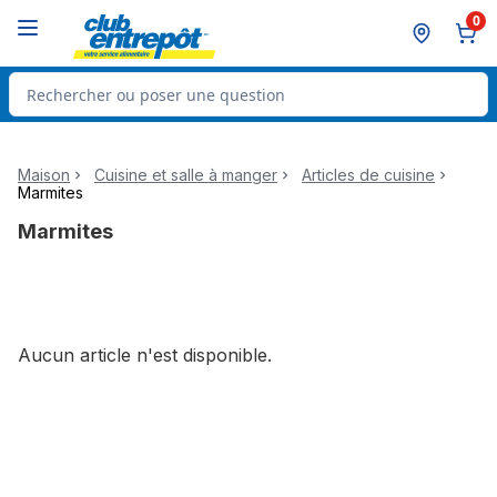
Passer au contenu principal
Passer au pied de page
0
Rechercher des produits
Maison
Cuisine et salle à manger
Articles de cuisine
Marmites
Marmites
Aucun article n'est disponible.