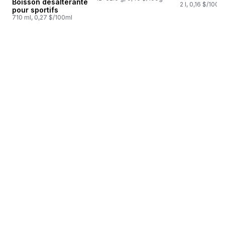
Boisson désaltérante
2 l, 0,16 $/100m
pour sportifs
710 ml, 0,27 $/100ml