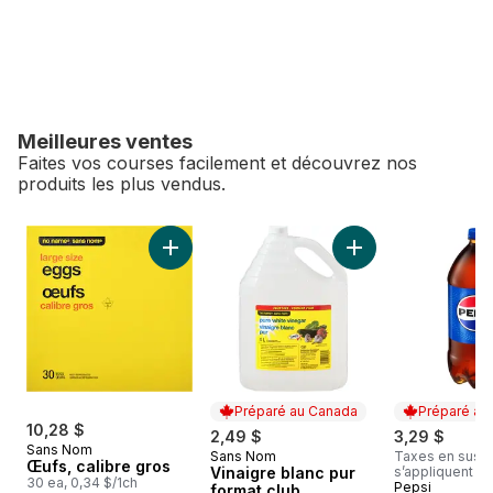
Meilleures ventes
Faites vos courses facilement et découvrez nos
produits les plus vendus.
sauter Meilleures ventes
Ajouter Œufs, calibre gros au panier
Ajouter Vinaigre bl
Préparé au Canada
Préparé au
10,28 $
2,49 $
3,29 $
Sans Nom
Sans Nom
Taxes en sus, f
Préparé au Canada
Œufs, calibre gros
Vinaigre blanc pur
s’appliquent
30 ea, 0,34 $/1ch
Pepsi
Préparé au
format club