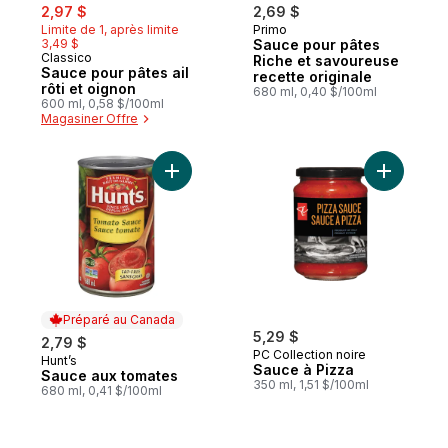
sale:
, formerly:
2,97 $
2,69 $
Limite de 1, après limite
Primo
Préparé au Canada
3,49 $
Sauce pour pâtes
Classico
Préparé au Canada
Riche et savoureuse
Sauce pour pâtes ail
recette originale
rôti et oignon
680 ml, 0,40 $/100ml
600 ml, 0,58 $/100ml
Magasiner Offre
Ajouter Sauce aux tomates au panier
Ajouter S
Préparé au Canada
5,29 $
2,79 $
PC Collection noire
Hunt’s
Préparé au Canada
Sauce à Pizza
Sauce aux tomates
350 ml, 1,51 $/100ml
680 ml, 0,41 $/100ml