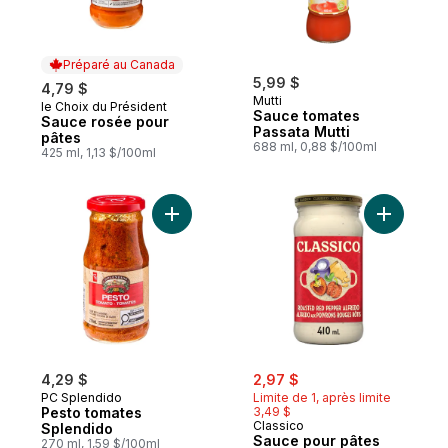
Préparé au Canada
5,99 $
4,79 $
Mutti
le Choix du Président
Préparé au Canada
Sauce tomates
Sauce rosée pour
Passata Mutti
pâtes
688 ml, 0,88 $/100ml
425 ml, 1,13 $/100ml
Ajouter Pesto tomates Splendido au panie
Ajouter S
sale:
, formerly:
4,29 $
2,97 $
PC Splendido
Limite de 1, après limite
Pesto tomates
3,49 $
Classico
Splendido
Sauce pour pâtes
270 ml, 1,59 $/100ml