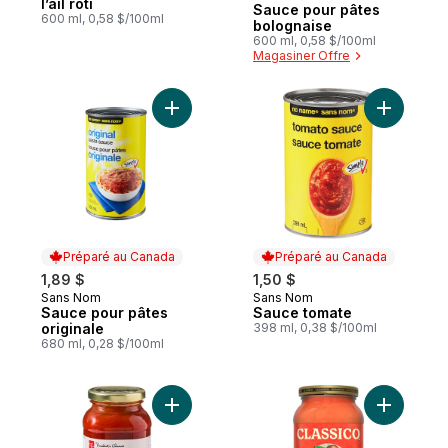
l’ail rôti
Sauce pour pâtes
600 ml, 0,58 $/100ml
bolognaise
600 ml, 0,58 $/100ml
Magasiner Offre
Ajouter Sauce pour pâtes originale au pan
Préparé au Canada
Préparé au Canada
1,89 $
1,50 $
Sans Nom
Sans Nom
Préparé au Canada
Préparé au Canada
Sauce pour pâtes
Sauce tomate
originale
398 ml, 0,38 $/100ml
680 ml, 0,28 $/100ml
Ajouter Sauce pour pâtes au basilic au pa
Ajouter S