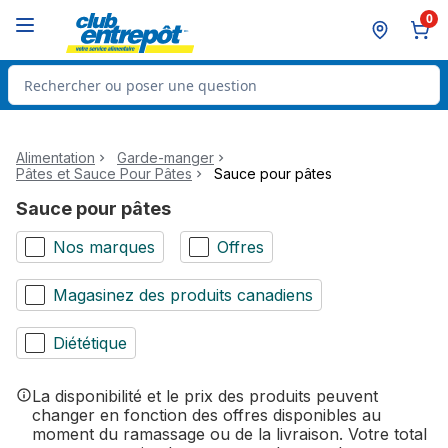
Passer au contenu principal
Passer au pied de page
0
Rechercher des produits
Alimentation
Garde-manger
Pâtes et Sauce Pour Pâtes
Sauce pour pâtes
Sauce pour pâtes
Nos marques
Offres
Magasinez des produits canadiens
Diététique
La disponibilité et le prix des produits peuvent
changer en fonction des offres disponibles au
moment du ramassage ou de la livraison. Votre total