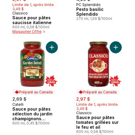
Limite de 1, après limite
PC Splendido
3,49 $
Pesto basilic
Classico
Splendido
Sauce pour pâtes
270 ml, 1,59 $/100ml
saucisse italienne
600 ml, 0,58 $/100ml
Magasiner Offre
Ajouter Sauce pour pâtes sélection du j
Ajouter Sa
Préparé au Canada
Préparé au Canada
sale:
, formerly:
2,69 $
2,97 $
Catelli
Limite de 1, après limite
Préparé au Canada
Sauce pour pâtes
3,49 $
Classico
Préparé au Canada
sélection du jardin
Sauce pour pâtes
champignons
tomates grillées sur
campagnards
600 ml, 0,45 $/100ml
le feu et ail
600 ml, 0,58 $/100ml