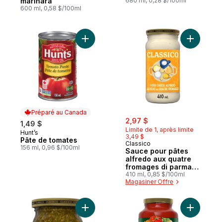
marinara
680 ml, 0,28 $/100ml
600 ml, 0,58 $/100ml
Ajouter Pâte de tomates au panier
Ajouter S
Préparé au Canada
sale:
, formerly:
2,97 $
1,49 $
Limite de 1, après limite
Hunt’s
Préparé au Canada
3,49 $
Pâte de tomates
Classico
156 ml, 0,96 $/100ml
Sauce pour pâtes
alfredo aux quatre
fromages di parma,
pot
410 ml, 0,85 $/100ml
Magasiner Offre
Ajouter Pesto au basilic au panier
Ajouter S