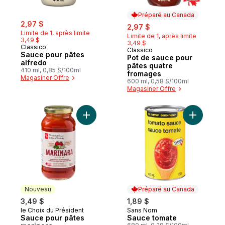
Préparé au Canada
sale:
, formerly:
2,97 $
sale:
, formerly:
2,97 $
Limite de 1, après limite
Limite de 1, après limite
3,49 $
3,49 $
Classico
Classico
Préparé au Canada
Sauce pour pâtes
Pot de sauce pour
alfredo
pâtes quatre
410 ml, 0,85 $/100ml
fromages
Magasiner Offre
600 ml, 0,58 $/100ml
Magasiner Offre
Ajouter Sauce pour pâtes marinara au pan
Nouveau
Préparé au Canada
3,49 $
1,89 $
le Choix du Président
Sans Nom
Nouveau
Préparé au Canada
Sauce pour pâtes
Sauce tomate