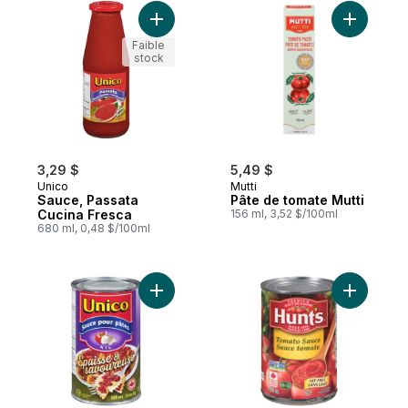
Ajouter Sauce, Passata Cucina Fresca au 
Ajouter P
Faible
stock
3,29 $
5,49 $
Unico
Mutti
Sauce, Passata
Pâte de tomate Mutti
Cucina Fresca
156 ml, 3,52 $/100ml
680 ml, 0,48 $/100ml
Ajouter Sauce pour pâtes à l’ail au panier
Ajouter S