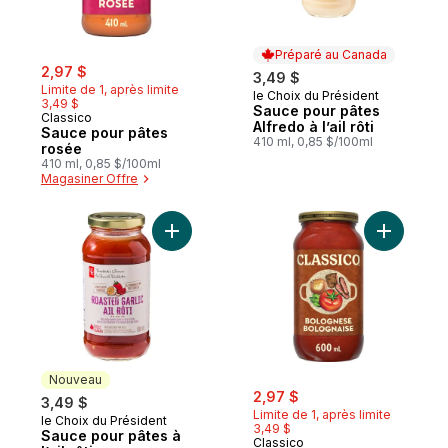
Préparé au Canada
sale:
, formerly:
2,97 $
3,49 $
Limite de 1, après limite
le Choix du Président
Préparé au Canada
3,49 $
Sauce pour pâtes
Classico
Alfredo à l’ail rôti
Sauce pour pâtes
410 ml, 0,85 $/100ml
rosée
410 ml, 0,85 $/100ml
Magasiner Offre
Ajouter Sauce pour pâtes à l’ail rôti au pan
Ajouter S
Nouveau
sale:
, formerly:
2,97 $
3,49 $
Limite de 1, après limite
le Choix du Président
Nouveau
3,49 $
Sauce pour pâtes à
Classico