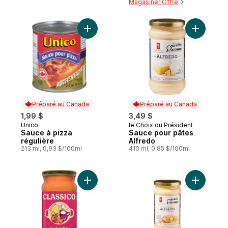
Magasiner Offre
Ajouter Sauce à pizza régulière au panier
Ajouter S
Préparé au Canada
Préparé au Canada
1,99 $
3,49 $
Unico
le Choix du Président
Préparé au Canada
Préparé au Canada
Sauce à pizza
Sauce pour pâtes
régulière
Alfredo
213 ml, 0,93 $/100ml
410 ml, 0,85 $/100ml
Ajouter Sauce pour pâtes rosée au panie
Ajouter Sa