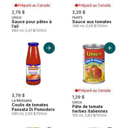
Préparé au Canada
Préparé au Canada
2,79 $
2,29 $
Unico
Hunt’s
Préparé au Canada
Préparé au Canada
Sauce pour pâtes à
Sauce aux tomates
l’ail
398 ml, 0,58 $/100ml
680 ml, 0,41 $/100ml
Ajouter Coulis de tomates Passata Di Pom
Ajouter P
Préparé au Canada
3,79 $
1,29 $
La Molisana
Unico
Préparé au Canada
Coulis de tomates
Pâte de tomate
Passata Di Pomodoro
herbes italiennes
680 ml, 0,56 $/100ml
156 ml, 0,83 $/100ml