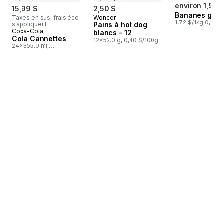
environ 1,98
15,99 $
2,50 $
Bananes gr
Taxes en sus, frais éco
Wonder
Préparé au Canada
1,72 $/1kg 0,78
s’appliquent
Pains à hot dog
Coca-Cola
Préparé au Canada
blancs - 12
Cola Cannettes
12x52.0 g, 0,40 $/100g
24x355.0 ml,
0,19 $/100ml