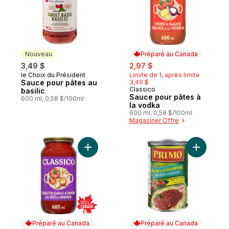
Nouveau
Préparé au Canada
sale:
, formerly:
3,49 $
2,97 $
le Choix du Président
Limite de 1, après limite
Nouveau
Sauce pour pâtes au
3,49 $
Classico
Préparé au Canada
basilic
Sauce pour pâtes à
600 ml, 0,58 $/100ml
la vodka
600 ml, 0,58 $/100ml
Magasiner Offre
Ajouter Sauce pour pâtes ail rôti et oigno
Ajouter S
Préparé au Canada
Préparé au Canada