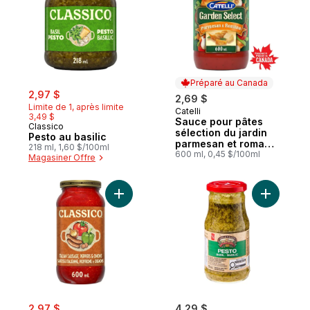
Préparé au Canada
sale:
, formerly:
2,97 $
2,69 $
Limite de 1, après limite
Catelli
Préparé au Canada
3,49 $
Sauce pour pâtes
Classico
sélection du jardin
Pesto au basilic
parmesan et romano,
218 ml, 1,60 $/100ml
pot
600 ml, 0,45 $/100ml
Magasiner Offre
Ajouter Sauce pour pâtes saucisse italien
Ajouter P
sale:
, formerly:
2,97 $
4,29 $