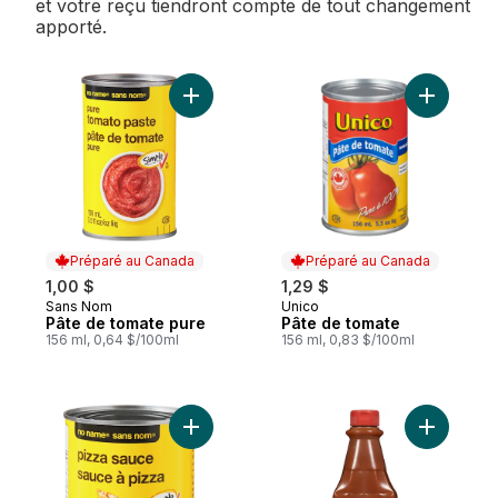
et votre reçu tiendront compte de tout changement
apporté.
Ajouter Pâte de tomate pure au panier
Ajouter P
Préparé au Canada
Préparé au Canada
1,00 $
1,29 $
Sans Nom
Unico
Préparé au Canada
Préparé au Canada
Pâte de tomate pure
Pâte de tomate
156 ml, 0,64 $/100ml
156 ml, 0,83 $/100ml
Ajouter Sauce à pizza au panier
Ajouter S