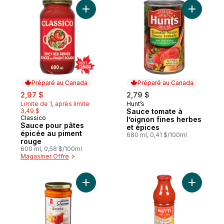
Ajouter Sauce pour pâtes épicée au pime
Ajouter S
Préparé au Canada
Préparé au Canada
sale:
, formerly:
2,97 $
2,79 $
Limite de 1, après limite
Hunt’s
Préparé au Canada
3,49 $
Sauce tomate à
Classico
Préparé au Canada
l’oignon fines herbes
Sauce pour pâtes
et épices
épicée au piment
680 ml, 0,41 $/100ml
rouge
600 ml, 0,58 $/100ml
Magasiner Offre
Ajouter Sauce rosée pour pâtes au panie
Ajouter S