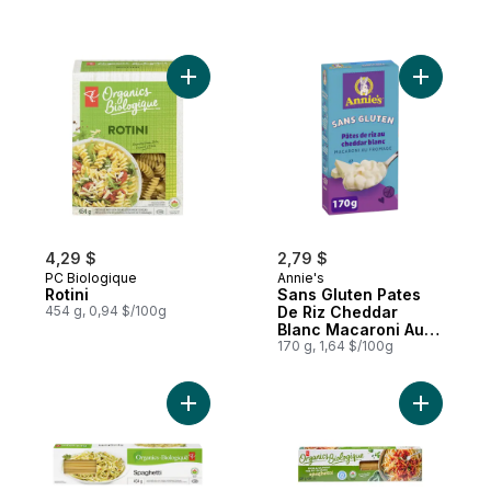
Ajouter Rotini au panier
Ajouter S
4,29 $
2,79 $
PC Biologique
Annie's
Rotini
Sans Gluten Pates
454 g, 0,94 $/100g
De Riz Cheddar
Blanc Macaroni Au
Fromage
170 g, 1,64 $/100g
Ajouter Spaghetti au panier
Ajouter S