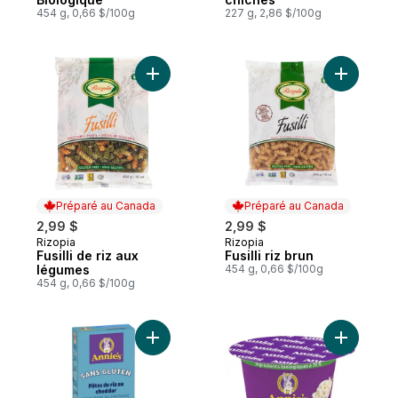
454 g, 0,66 $/100g
227 g, 2,86 $/100g
Ajouter Fusilli de riz aux légumes au panie
Ajouter Fu
Préparé au Canada
Préparé au Canada
2,99 $
2,99 $
Rizopia
Rizopia
Préparé au Canada
Préparé au Canada
Fusilli de riz aux
Fusilli riz brun
légumes
454 g, 0,66 $/100g
454 g, 0,66 $/100g
Ajouter Homegrown Macaroni au Fromage, 
Ajouter H