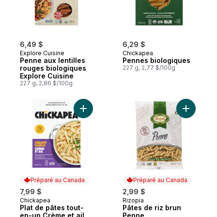
6,49 $
6,29 $
Explore Cuisine
Chickapea
Penne aux lentilles
Pennes biologiques
rouges biologiques
227 g, 2,77 $/100g
Explore Cuisine
227 g, 2,86 $/100g
Ajouter P
Préparé au Canada
Préparé au Canada
7,99 $
2,99 $
Chickapea
Rizopia
Préparé au Canada
Préparé au Canada
Plat de pâtes tout-
Pâtes de riz brun
en-un Crème et ail
Penne