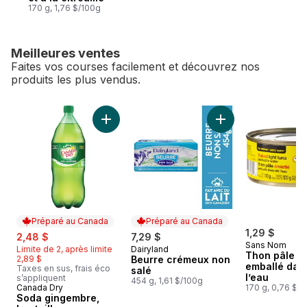
170 g, 1,76 $/100g
Meilleures ventes
Faites vos courses facilement et découvrez nos
produits les plus vendus.
sauter Meilleures ventes
Ajouter Soda gingembre, bouteille au panier
Ajouter Beurre cré
Préparé au Canada
Préparé au Canada
sale:
, formerly:
1,29 $
2,48 $
7,29 $
Sans Nom
Limite de 2, après limite
Dairyland
Préparé au Canada
Thon pâle é
2,89 $
Beurre crémeux non
emballé dan
Taxes en sus, frais éco
salé
l’eau
s’appliquent
454 g, 1,61 $/100g
Canada Dry
170 g, 0,76 $/
Préparé au Canada
Soda gingembre,