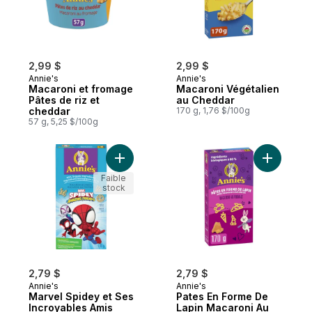
2,99 $
2,99 $
Annie's
Annie's
Macaroni et fromage
Macaroni Végétalien
Pâtes de riz et
au Cheddar
cheddar
170 g, 1,76 $/100g
57 g, 5,25 $/100g
Ajouter Marvel Spidey et Ses Incroyable
Ajouter P
Faible
stock
2,79 $
2,79 $
Annie's
Annie's
Marvel Spidey et Ses
Pates En Forme De
Incroyables Amis
Lapin Macaroni Au