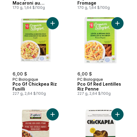
Macaroni au
Fromage
Fromage, Avec Du
170 g, 1,64 $/100g
170 g, 1,64 $/100g
Vrai Cheddar
Ajouter Pco Gf Chickpea Riz Fusilli au pan
Ajouter P
6,00 $
6,00 $
PC Biologique
PC Biologique
Pco Gf Chickpea Riz
Pco Gf Red Lentilles
Fusilli
Riz Penne
227 g, 2,64 $/100g
227 g, 2,64 $/100g
Ajouter Penne aux lentilles rouges biolog
Ajouter P