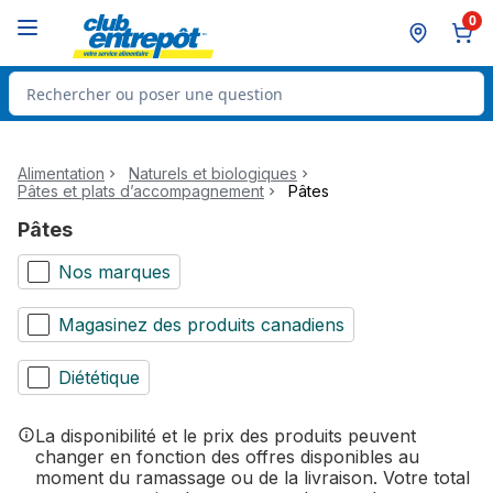
Passer au contenu principal
Passer au pied de page
0
Rechercher des produits
Alimentation
Naturels et biologiques
Pâtes et plats d’accompagnement
Pâtes
Pâtes
Nos marques
Magasinez des produits canadiens
Diététique
La disponibilité et le prix des produits peuvent
changer en fonction des offres disponibles au
moment du ramassage ou de la livraison. Votre total