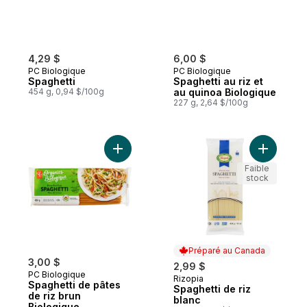
4,29 $
6,00 $
PC Biologique
PC Biologique
Spaghetti
Spaghetti au riz et
454 g, 0,94 $/100g
au quinoa Biologique
227 g, 2,64 $/100g
Ajouter Spaghetti de pâtes de riz brun Bi
Ajouter Sp
Faible
stock
Préparé au Canada
3,00 $
2,99 $
PC Biologique
Rizopia
Préparé au Canada
Spaghetti de pâtes
Spaghetti de riz
de riz brun
blanc
Biologique