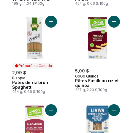
198 g, 4,04 $/100g
454 g, 0,66 $/100g
Ajouter Pâtes de riz brun Spaghetti au pan
Ajouter Pâ
Préparé au Canada
5,00 $
2,99 $
GoGo Quinoa
Rizopia
Préparé au Canada
Pâtes Fusilli au riz et
Pâtes de riz brun
quinoa
Spaghetti
227 g, 2,20 $/100g
454 g, 0,66 $/100g
Ajouter Pâtes Macaroni au riz et quinoa a
Ajouter P