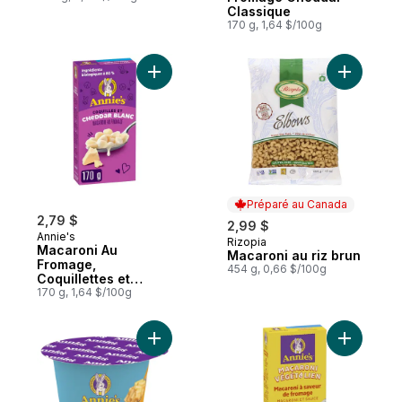
Classique
170 g, 1,64 $/100g
Ajouter Macaroni Au Fromage, Coquillette
Ajouter M
Préparé au Canada
2,79 $
2,99 $
Annie's
Rizopia
Préparé au Canada
Macaroni Au
Macaroni au riz brun
Fromage,
454 g, 0,66 $/100g
Coquillettes et
Cheddar Blanc
170 g, 1,64 $/100g
Ajouter Macaroni et fromage Pâtes de riz
Ajouter M