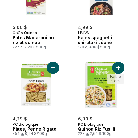
5,00 $
4,99 $
GoGo Quinoa
LIVIVA
Pâtes Macaroni au
Pâtes spaghetti
riz et quinoa
shirataki séché
227 g, 2,20 $/100g
120 g, 4,16 $/100g
Ajouter Pâtes, Penne Rigate au panier
Ajouter Qu
Faible
stock
4,29 $
6,00 $
PC Biologique
PC Biologique
Pâtes, Penne Rigate
Quinoa Riz Fusilli
454 g, 0,94 $/100g
227 g, 2,64 $/100g