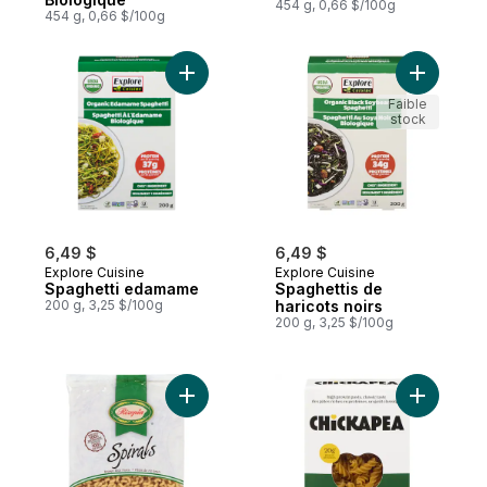
454 g, 0,66 $/100g
454 g, 0,66 $/100g
Ajouter Spaghetti edamame au panier
Ajouter Sp
Faible
stock
6,49 $
6,49 $
Explore Cuisine
Explore Cuisine
Spaghetti edamame
Spaghettis de
200 g, 3,25 $/100g
haricots noirs
200 g, 3,25 $/100g
Ajouter Spirales de riz brun au panier
Ajouter T