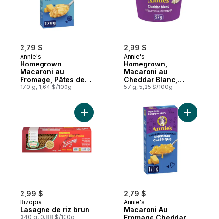
2,79 $
2,99 $
Annie's
Annie's
Homegrown
Homegrown,
Macaroni au
Macaroni au
Fromage, Pâtes de
Cheddar Blanc,
Riz, Sans Gluten
170 g, 1,64 $/100g
Rechauffable au
57 g, 5,25 $/100g
Micro-Ondes
Ajouter Lasagne de riz brun au panier
Ajouter M
2,99 $
2,79 $
Rizopia
Annie's
Lasagne de riz brun
Macaroni Au
340 g, 0,88 $/100g
Fromage Cheddar