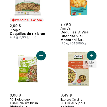
Préparé au Canada
2,79 $
2,99 $
Annie's
Rizopia
Préparé au Canada
Coquilles Et Virai
Coquilles de riz brun
Cheddar VieIlli
454 g, 0,66 $/100g
Macaroni Au
Fromage
170 g, 1,64 $/100g
Ajouter Fusili de riz brun Biologique au pa
Ajouter Fu
Faible
stock
3,00 $
6,49 $
PC Biologique
Explore Cuisine
Fusili de riz brun
Fusilli aux pois
Biologique
chiches