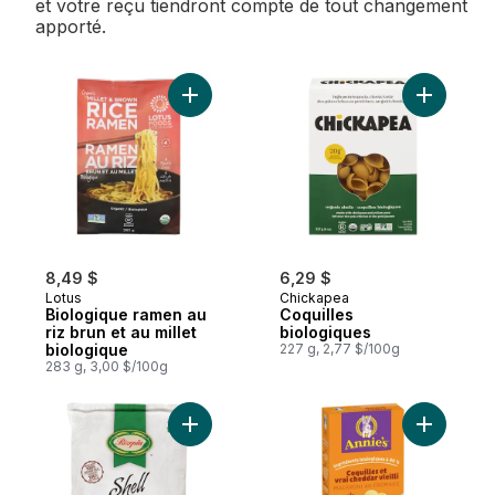
et votre reçu tiendront compte de tout changement
apporté.
Ajouter Biologique ramen au riz brun et au
Ajouter C
8,49 $
6,29 $
Lotus
Chickapea
Biologique ramen au
Coquilles
riz brun et au millet
biologiques
biologique
227 g, 2,77 $/100g
283 g, 3,00 $/100g
Ajouter Coquilles de riz brun au panier
Ajouter C