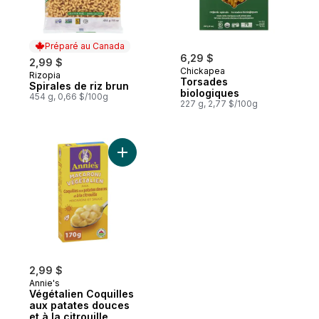
Préparé au Canada
6,29 $
2,99 $
Chickapea
Rizopia
Préparé au Canada
Torsades
Spirales de riz brun
biologiques
454 g, 0,66 $/100g
227 g, 2,77 $/100g
Ajouter Végétalien Coquilles aux patates d
2,99 $
Annie's
Végétalien Coquilles
aux patates douces
et à la citrouille