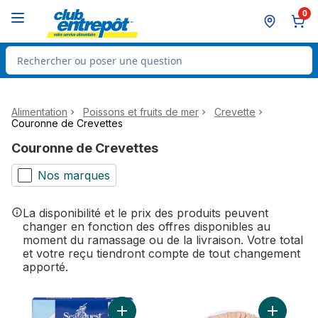
Passer au contenu principal
Passer au pied de page
0
Rechercher des produits
Alimentation
Poissons et fruits de mer
Crevette
Couronne de Crevettes
Couronne de Crevettes
Nos marques
La disponibilité et le prix des produits peuvent
changer en fonction des offres disponibles au
moment du ramassage ou de la livraison. Votre total
et votre reçu tiendront compte de tout changement
apporté.
Ajouter Couronne de crevettes au panier
Ajouter C