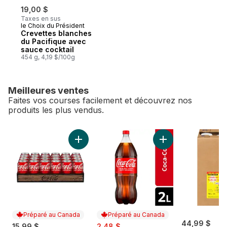
19,00 $
Taxes en sus
le Choix du Président
Crevettes blanches
du Pacifique avec
sauce cocktail
454 g, 4,19 $/100g
Meilleures ventes
Faites vos courses facilement et découvrez nos
produits les plus vendus.
sauter Meilleures ventes
Ajouter Cola Cannettes au panier
Ajouter Cola Boutei
Préparé au Canada
Préparé au Canada
sale:
, formerly:
44,99 $
15,99 $
2,48 $