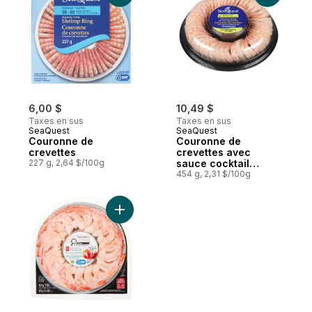
6,00 $
10,49 $
Taxes en sus
Taxes en sus
SeaQuest
SeaQuest
Couronne de
Couronne de
crevettes
crevettes avec
227 g, 2,64 $/100g
sauce cocktail
douce
454 g, 2,31 $/100g
Ajouter Crevettes blanches du Pacifique 