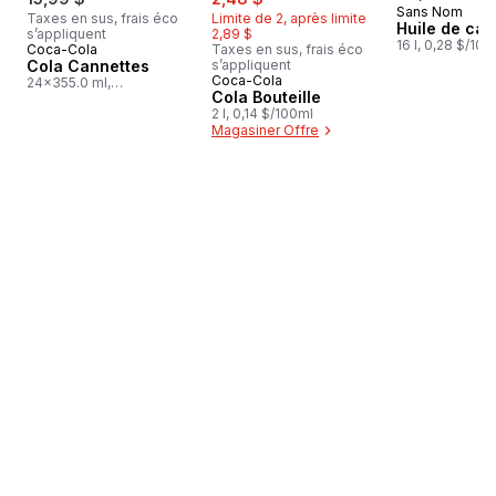
Sans Nom
Taxes en sus, frais éco
Limite de 2, après limite
Huile de can
s’appliquent
2,89 $
16 l, 0,28 $/100
Coca-Cola
Taxes en sus, frais éco
Préparé au Canada
Cola Cannettes
s’appliquent
Coca-Cola
Préparé au Canada
24x355.0 ml,
Cola Bouteille
0,19 $/100ml
2 l, 0,14 $/100ml
Magasiner Offre