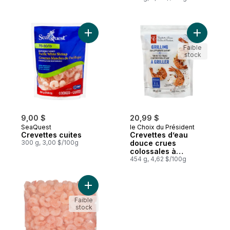
Ajouter Crevettes cuites au panier
Ajouter C
Faible
stock
9,00 $
20,99 $
SeaQuest
le Choix du Président
Crevettes cuites
Crevettes d’eau
300 g, 3,00 $/100g
douce crues
colossales à
décorticage éclair
454 g, 4,62 $/100g
Ajouter Crevettes nordiques au panier
Faible
stock