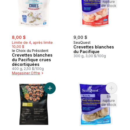
rupture
de stock
sale:
, formerly:
8,00 $
9,00 $
Limite de 4, après limite
SeaQuest
10,00 $
Crevettes blanches
le Choix du Président
du Pacifique
Crevettes blanches
300 g, 3,00 $/100g
du Pacifique crues
décortiquées
400 g, 2,50 $/100g
Magasiner Offre
Ajouter Crevettes sauvages non cuites, fa
Ajouter C
En
rupture
de stock