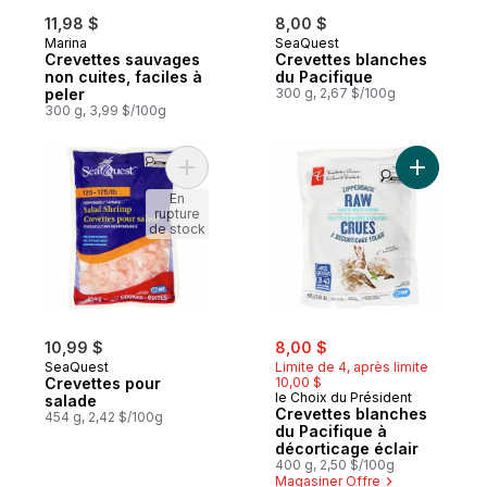
11,98 $
8,00 $
Marina
SeaQuest
Crevettes sauvages
Crevettes blanches
non cuites, faciles à
du Pacifique
peler
300 g, 2,67 $/100g
300 g, 3,99 $/100g
Ajouter Crevettes pour salade au panier
En
rupture
de stock
sale:
, formerly:
10,99 $
8,00 $
SeaQuest
Limite de 4, après limite
Crevettes pour
10,00 $
le Choix du Président
salade
Crevettes blanches
454 g, 2,42 $/100g
du Pacifique à
décorticage éclair
400 g, 2,50 $/100g
Magasiner Offre