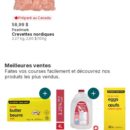
Préparé au Canada
58,99 $
Pearlmark
Préparé au Canada
Crevettes nordiques
2.27 kg, 2,60 $/100g
Meilleures ventes
Faites vos courses facilement et découvrez nos
produits les plus vendus.
sauter Meilleures ventes
Ajouter Beurre salé au panier
Ajouter Lait homog