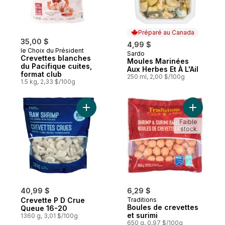
Préparé au Canada
35,00 $
4,99 $
le Choix du Président
Sardo
Préparé au Canada
Crevettes blanches
Moules Marinées
du Pacifique cuites,
Aux Herbes Et À L'Ail
format club
250 ml, 2,00 $/100g
1.5 kg, 2,33 $/100g
Ajouter Crevette P D Crue Queue 16-20 a
Ajouter B
Faible
stock
40,99 $
6,29 $
Crevette P D Crue
Traditions
Boules de crevettes
Queue 16-20
et surimi
1360 g, 3,01 $/100g
650 g, 0,97 $/100g