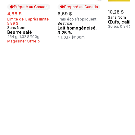
Préparé au Canada
Préparé au Canada
sale:
, formerly:
10,28 $
4,88 $
6,69 $
Sans Nom
Limite de 1, après limite
Frais éco s’appliquent
Œufs, calibr
5,99 $
Beatrice
Préparé au Canada
30 ea, 0,34 $/1
Sans Nom
Lait homogénéisé.
Préparé au Canada
Beurre salé
3.25 %
454 g, 1,32 $/100g
4 l, 0,17 $/100ml
Magasiner Offre