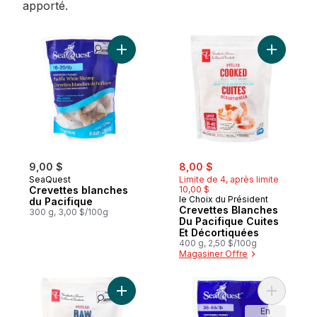
apporté.
Ajouter Crevettes blanches du Pacifique 
Ajouter C
sale:
, formerly:
9,00 $
8,00 $
SeaQuest
Limite de 4, après limite
Crevettes blanches
10,00 $
le Choix du Président
du Pacifique
Crevettes Blanches
300 g, 3,00 $/100g
Du Pacifique Cuites
Et Décortiquées
400 g, 2,50 $/100g
Magasiner Offre
Ajouter Crevettes blanches du Pacifique 
Ajouter C
En