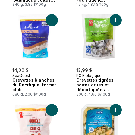
décortiquées
340 g, 3,82 $/100g
Décorticage Éclair
1.5 kg, 1,87 $/100g
Ajouter Crevettes blanches du Pacifique, 
Ajouter C
14,00 $
13,99 $
SeaQuest
PC Biologique
Crevettes blanches
Crevettes tigrées
du Pacifique, format
noires crues et
club
décortiquées
680 g, 2,06 $/100g
biologiques
300 g, 4,66 $/100g
Ajouter Crevettes blanches du Pacifique c