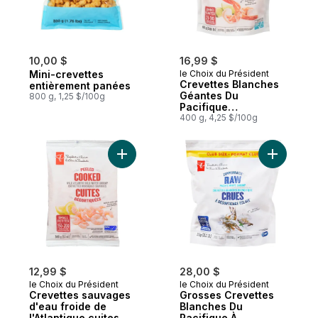
10,00 $
16,99 $
Mini-crevettes
le Choix du Président
Crevettes Blanches
entièrement panées
Géantes Du
800 g, 1,25 $/100g
Pacifique
D'Aquaculture
400 g, 4,25 $/100g
Responsable Cuites
Et Décortiquées
Ajouter Crevettes sauvages d'eau froide d
Ajouter G
12,99 $
28,00 $
le Choix du Président
le Choix du Président
Crevettes sauvages
Grosses Crevettes
d'eau froide de
Blanches Du
l'Atlantique cuites
Pacifique À