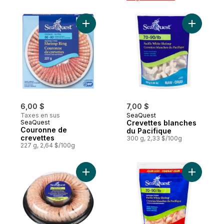
Ajouter Couronne de crevettes au panier
Ajouter C
6,00 $
7,00 $
Taxes en sus
SeaQuest
SeaQuest
Crevettes blanches
Couronne de
du Pacifique
crevettes
300 g, 2,33 $/100g
227 g, 2,64 $/100g
Ajouter Couronne de crevettes avec sauc
Ajouter S