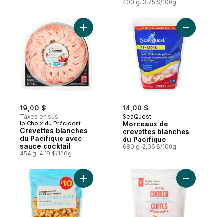
Gigant
400 g, 3,75 $/100g
Ajouter Crevettes blanches du Pacifique 
Ajouter M
19,00 $
14,00 $
Taxes en sus
SeaQuest
le Choix du Président
Morceaux de
Crevettes blanches
crevettes blanches
du Pacifique avec
du Pacifique
sauce cocktail
680 g, 2,06 $/100g
454 g, 4,19 $/100g
Ajouter C