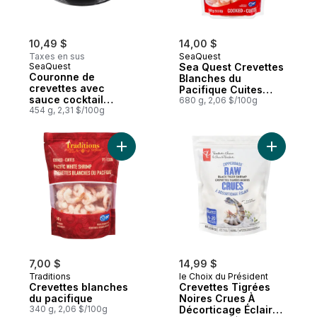
10,49 $
14,00 $
Taxes en sus
SeaQuest
SeaQuest
Sea Quest Crevettes
Couronne de
Blanches du
crevettes avec
Pacifique Cuites
sauce cocktail
Format Club
680 g, 2,06 $/100g
douce
454 g, 2,31 $/100g
Ajouter Crevettes blanches du pacifique 
Ajouter C
7,00 $
14,99 $
Traditions
le Choix du Président
Crevettes blanches
Crevettes Tigrées
du pacifique
Noires Crues À
340 g, 2,06 $/100g
Décorticage Éclair-