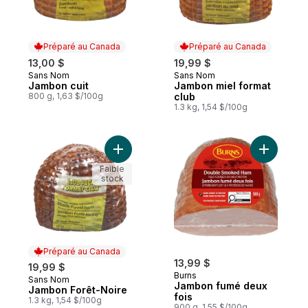
Préparé au Canada
Préparé au Canada
13,00 $
19,99 $
Sans Nom
Sans Nom
Préparé au Canada
Préparé au Canada
Jambon cuit
Jambon miel format
800 g, 1,63 $/100g
club
1.3 kg, 1,54 $/100g
Ajouter Jambon Forêt-Noire au panier
Ajouter J
Faible
stock
Préparé au Canada
13,99 $
19,99 $
Burns
Sans Nom
Préparé au Canada
Jambon fumé deux
Jambon Forêt-Noire
fois
1.3 kg, 1,54 $/100g
900 g, 1,55 $/100g