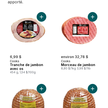
apporté.
Ajouter Tranche de jambon avec os au pa
Ajouter M
6,99 $
environ 32,78 $
Cooks
Cooks
Tranche de jambon
Morceau de jambon
avec os
8,80 $/1kg 3,99 $/1lb
454 g, 1,54 $/100g
Ajouter Jambon cuit au panier
Ajouter J