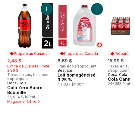
sauter Meilleures ventes
Ajouter Cola Zero Sucre Bouteille au panier
Ajouter Lait homog
Préparé au Canada
Préparé au Canada
Préparé au
sale:
, formerly:
2,48 $
6,69 $
15,99 $
Limite de 2, après limite
Frais éco s’appliquent
Taxes en sus, f
2,89 $
Beatrice
s’appliquent
Préparé au Canada
Taxes en sus, frais éco
Lait homogénéisé.
Coca-Cola
Préparé au
s’appliquent
Cola Cannet
3.25 %
Coca-Cola
Préparé au Canada
24x355.0 ml,
4 l, 0,17 $/100ml
Cola Zero Sucre
0,19 $/100ml
Bouteille
2 l, 0,14 $/100ml
Magasiner Offre