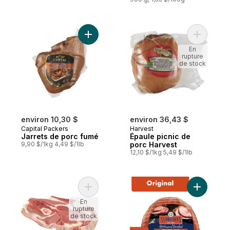
Ajouter Jarrets de porc fumé au panier
Ajouter É
En
rupture
de stock
environ 10,30 $
environ 36,43 $
Capital Packers
Harvest
Jarrets de porc fumé
Épaule picnic de
9,90 $/1kg 4,49 $/1lb
porc Harvest
12,10 $/1kg 5,49 $/1lb
Ajouter Épaule picnic de porc fumé Drake
Ajouter D
En
rupture
de stock