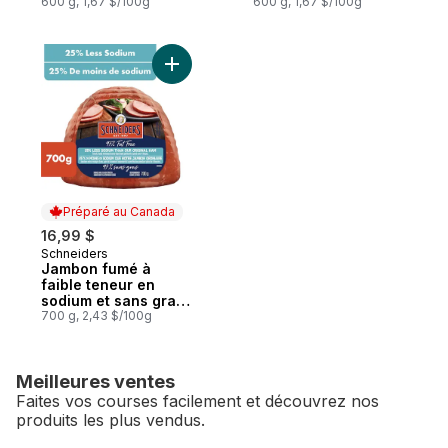
600 g, 1,67 $/100g
600 g, 1,67 $/100g
Ajouter Jambon fumé à faible teneur en s
Préparé au Canada
16,99 $
Schneiders
Préparé au Canada
Jambon fumé à
faible teneur en
sodium et sans gras
à 97 %
700 g, 2,43 $/100g
Meilleures ventes
Faites vos courses facilement et découvrez nos
produits les plus vendus.