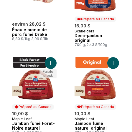
Préparé au Canada
environ 28,02 $
16,99 $
Épaule picnic de
Schneiders
Préparé au Canada
porc fumé Drake
Demi-jambon
8,80 $/1kg 3,99 $/1lb
original
700 g, 2,43 $/100g
Ajouter Jambon fumé Forêt-Noire naturel 
Ajouter J
Faible
stock
Préparé au Canada
Préparé au Canada
10,00 $
10,00 $
Maple Leaf
Maple Leaf
Préparé au Canada
Préparé au Canada
Jambon fumé Forêt-
Jambon fumé
Noire naturel
naturel original