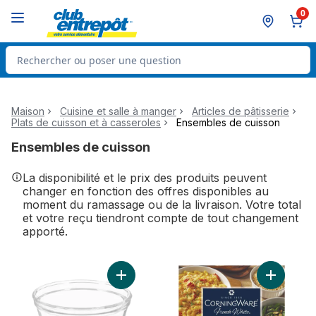
Passer au contenu principal
Passer au pied de page
0
Rechercher des produits
Maison
Cuisine et salle à manger
Articles de pâtisserie
Plats de cuisson et à casseroles
Ensembles de cuisson
Ensembles de cuisson
La disponibilité et le prix des produits peuvent
changer en fonction des offres disponibles au
moment du ramassage ou de la livraison. Votre total
et votre reçu tiendront compte de tout changement
apporté.
Ajouter Bol à mélanger en verre au panier
Ajouter E