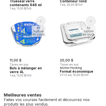
Trueseal verre
Conteneur rond
contenants 946 ml
1 ea, 25,00 $/1ch
1 ea, 11,00 $/1ch
Ajouter Bols à mélanger en verre 4L au pa
Ajouter F
En
En
rupture
rupture
de stock
de stock
11,00 $
20,00 $
Taxes en sus
Taxes en sus
Bols à mélanger en
Anchor Hocking
Format économique
verre 4L
2x1.0 ea, 10,00 $/1ch
1 ea, 11,00 $/1ch
Meilleures ventes
Faites vos courses facilement et découvrez nos
produits les plus vendus.