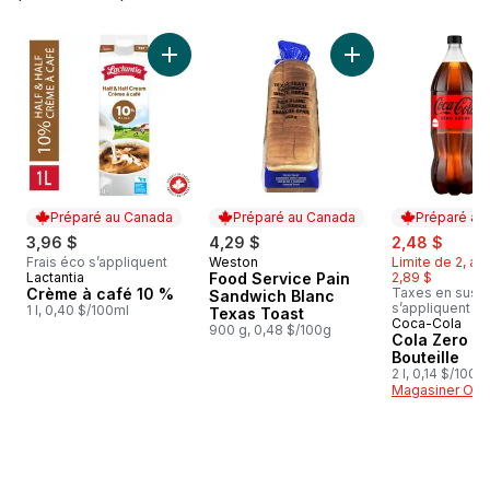
sauter Meilleures ventes
Ajouter Crème à café 10 % au panier
Ajouter Food Servi
Préparé au Canada
Préparé au Canada
Préparé au
sale:
, form
3,96 $
4,29 $
2,48 $
Frais éco s’appliquent
Weston
Limite de 2, apr
Préparé au Canada
Lactantia
Food Service Pain
2,89 $
Préparé au Canada
Crème à café 10 %
Taxes en sus, f
Sandwich Blanc
s’appliquent
1 l, 0,40 $/100ml
Texas Toast
Coca-Cola
Préparé au
900 g, 0,48 $/100g
Cola Zero S
Bouteille
2 l, 0,14 $/100m
Magasiner Off