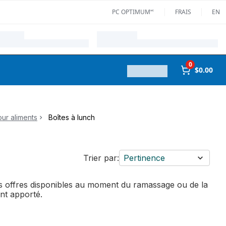
PC OPTIMUM🅪
FRAIS
EN
0
$0.00
ur aliments
Boîtes à lunch
Trier par:
Pertinence
des offres disponibles au moment du ramassage ou de la
ent apporté.
les détails du produit