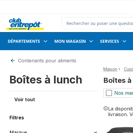
Passer au contenu principal
Passer au pied de page
Rechercher des produits
DÉPARTEMENTS
MON MAGASIN
SERVICES
Passer au filtrage du contenu
Contenants pour aliments
Maison
Cuis
Boîtes à lunch
Boîtes à
Nos ma
Voir tout
La disponi
livraison. 
Filtres
Marque