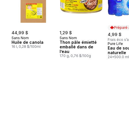
Préparé
44,99 $
1,29 $
4,99 $
Sans Nom
Sans Nom
Frais éco s’
Huile de canola
Thon pâle émietté
Pure Life
Préparé 
16 l, 0,28 $/100ml
emballé dans de
Eau de so
l’eau
naturelle
170 g, 0,76 $/100g
24x500.0 ml
0,04 $/100m