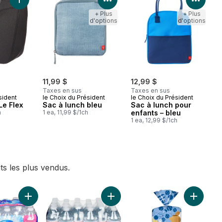
Ajouter Sac à lunch Le Flex au panier
+ Plus
+ Plus
d'options
d'options
11,99 $
12,99 $
Taxes en sus
Taxes en sus
sident
le Choix du Président
le Choix du Président
Le Flex
Sac à lunch bleu
Sac à lunch pour
h
1 ea, 11,99 $/1ch
enfants – bleu
1 ea, 12,99 $/1ch
ts les plus vendus.
e émietté emballé dans de l’eau au panier
Ajouter Eau de source naturelle p
Ajouter Eau de source naturelle au panier
Ajouter 