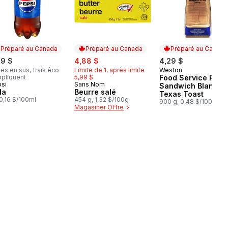
Préparé au Canada
Préparé au Canada
Préparé au Canada
sale:
, formerly:
29 $
4,88 $
4,29 $
es en sus, frais éco
Limite de 1, après limite
Weston
Préparé au Cana
ppliquent
5,99 $
Food Service Pain
si
Sans Nom
éparé au Canada
Préparé au Canada
Sandwich Blanc
la
Beurre salé
Texas Toast
, 0,16 $/100ml
454 g, 1,32 $/100g
900 g, 0,48 $/100g
Magasiner Offre