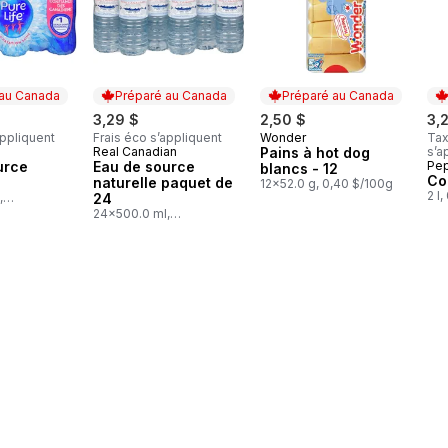
 au Canada
Préparé au Canada
Préparé au Canada
3,29 $
2,50 $
3,
appliquent
Frais éco s’appliquent
Wonder
Tax
Préparé au Canada
Real Canadian
Pains à hot dog
s’a
au Canada
Préparé au Canada
urce
Eau de source
Pep
Pr
blancs - 12
Co
naturelle paquet de
12x52.0 g, 0,40 $/100g
2 l
,
24
l
24x500.0 ml,
0,03 $/100ml