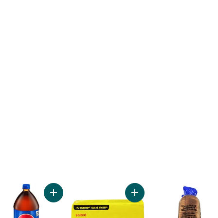
aquet de 24 au panier
Pains à hot dog blancs - 12 au panier
Ajouter Cola au panier
Ajouter Beurre salé au pa