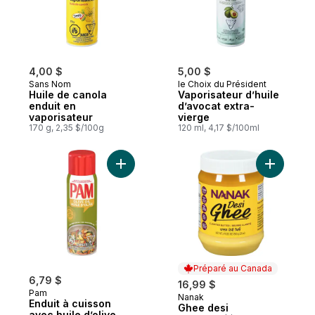
4,00 $
5,00 $
Sans Nom
le Choix du Président
Huile de canola
Vaporisateur d’huile
enduit en
d’avocat extra-
vaporisateur
vierge
170 g, 2,35 $/100g
120 ml, 4,17 $/100ml
Ajouter Enduit à cuisson avec huile d’oliv
Ajouter G
Préparé au Canada
6,79 $
16,99 $
Pam
Nanak
Préparé au Canada
Enduit à cuisson
Ghee desi
avec huile d’olive