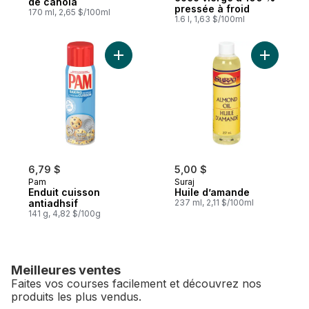
de canola
pressée à froid
170 ml, 2,65 $/100ml
1.6 l, 1,63 $/100ml
Ajouter Enduit cuisson antiadhsif au panie
Ajouter H
6,79 $
5,00 $
Pam
Suraj
Enduit cuisson
Huile d’amande
antiadhsif
237 ml, 2,11 $/100ml
141 g, 4,82 $/100g
Meilleures ventes
Faites vos courses facilement et découvrez nos
produits les plus vendus.