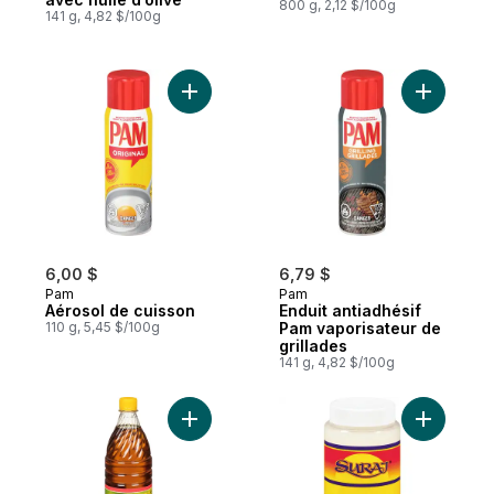
800 g, 2,12 $/100g
141 g, 4,82 $/100g
Ajouter Aérosol de cuisson au panier
6,00 $
6,79 $
Pam
Pam
Aérosol de cuisson
Enduit antiadhésif
110 g, 5,45 $/100g
Pam vaporisateur de
grillades
141 g, 4,82 $/100g
Ajouter DABUR HUILE DE MOUTARDE au p
Ajouter H