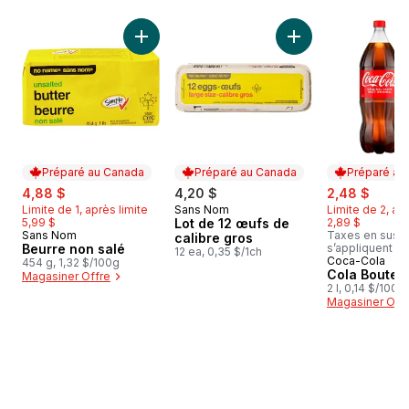
sauter Meilleures ventes
Ajouter Beurre non salé au panier
Ajouter Lot de 12 œ
Préparé au Canada
Préparé au Canada
Préparé au
sale:
, formerly:
sale:
, form
4,88 $
4,20 $
2,48 $
Limite de 1, après limite
Sans Nom
Limite de 2, apr
Préparé au Canada
5,99 $
Lot de 12 œufs de
2,89 $
Sans Nom
Taxes en sus, f
Préparé au Canada
calibre gros
Beurre non salé
s’appliquent
12 ea, 0,35 $/1ch
Coca-Cola
Préparé au
454 g, 1,32 $/100g
Cola Bouteil
Magasiner Offre
2 l, 0,14 $/100m
Magasiner Off