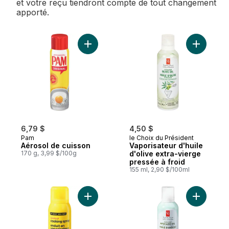
et votre reçu tiendront compte de tout changement
apporté.
Ajouter Aérosol de cuisson au panier
Ajouter V
6,79 $
4,50 $
Pam
le Choix du Président
Aérosol de cuisson
Vaporisateur d'huile
170 g, 3,99 $/100g
d'olive extra-vierge
pressée à froid
155 ml, 2,90 $/100ml
Ajouter Huile de canola enduit en vaporis
Ajouter V