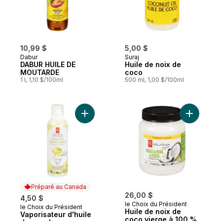
10,99 $
5,00 $
Dabur
Suraj
DABUR HUILE DE
Huile de noix de
MOUTARDE
coco
1 l, 1,10 $/100ml
500 ml, 1,00 $/100ml
Ajouter Vaporisateur d'huile de canola au
Ajouter H
Préparé au Canada
26,00 $
4,50 $
le Choix du Président
le Choix du Président
Préparé au Canada
Huile de noix de
Vaporisateur d'huile
coco vierge à 100 %