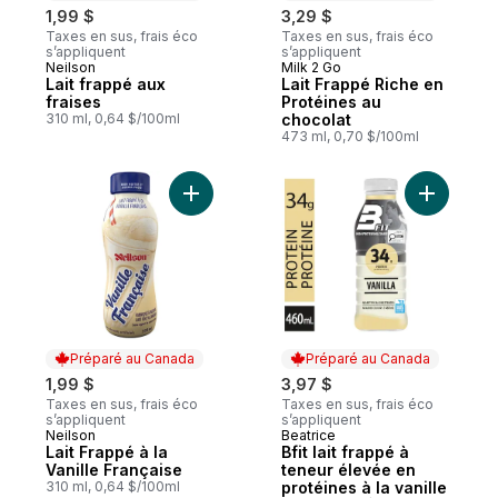
1,99 $
3,29 $
Taxes en sus, frais éco
Taxes en sus, frais éco
s’appliquent
s’appliquent
Neilson
Milk 2 Go
Préparé au Canada
Préparé au Canada
Lait frappé aux
Lait Frappé Riche en
fraises
Protéines au
310 ml, 0,64 $/100ml
chocolat
473 ml, 0,70 $/100ml
Ajouter Lait Frappé à la Vanille Française 
Ajouter Bf
Préparé au Canada
Préparé au Canada
1,99 $
3,97 $
Taxes en sus, frais éco
Taxes en sus, frais éco
s’appliquent
s’appliquent
Neilson
Beatrice
Préparé au Canada
Préparé au Canada
Lait Frappé à la
Bfit lait frappé à
Vanille Française
teneur élevée en
310 ml, 0,64 $/100ml
protéines à la vanille