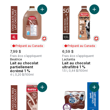
Ajouter Lait au chocolat partiellement éc
Ajouter La
Préparé au Canada
Préparé au Canada
7,99 $
6,59 $
Frais éco s’appliquent
Frais éco s’appliquent
Beatrice
Lactantia
Préparé au Canada
Préparé au Canada
Lait au chocolat
Lait au chocolat
partiellement
ultrafiltré 1 %
écrémé 1 %
1.5 l, 0,44 $/100ml
4 l, 0,20 $/100ml
Ajouter Lait au chocolat partiellement éc
Ajouter L