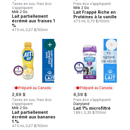
Taxes en sus, frais éco
Frais éco s’appliquent
s’appliquent
Milk 2 Go
Préparé au Canada
Milk 2 Go
Lait Frappé Riche en
Préparé au Canada
Lait partiellement
Protéines à la vanille
écrémé aux fraises 1
473 ml, 0,70 $/100ml
%
473 ml, 0,57 $/100ml
Ajouter Lait partiellement écrémé aux ban
Ajouter La
En
rupture
de stock
Préparé au Canada
Préparé au Canada
2,69 $
6,59 $
Taxes en sus, frais éco
Frais éco s’appliquent
s’appliquent
Dairyland
Préparé au Canada
Milk 2 Go
Lait 1% microfiltré
Préparé au Canada
Lait partiellement
1.89 l, 0,35 $/100ml
écrémé aux bananes
1 %
473 ml, 0,57 $/100ml