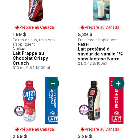
Préparé au Canada
Préparé au Canada
1,99 $
8,39 $
Taxes en sus, frais éco
Frais éco s’appliquent
s’appliquent
Natrel
Préparé au Canada
Neilson
Lait protéiné à
Préparé au Canada
Lait Frappé au
saveur de vanille 1%
Chocolat Crispy
sans lactose Natrel
Crunch
Plus
2 l, 0,42 $/100ml
310 ml, 0,64 $/100ml
Ajouter Lait partiellement écrémé aux frai
Ajouter La
Préparé au Canada
Préparé au Canada
2,69 $
3,29 $