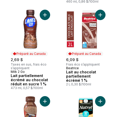
460 ml, 0,86 $/100ml
Ajouter Lait partiellement écrémé au choco
Ajouter L
Préparé au Canada
Préparé au Canada
2,69 $
6,09 $
Taxes en sus, frais éco
Frais éco s’appliquent
s’appliquent
Beatrice
Préparé au Canada
Milk 2 Go
Lait au chocolat
Préparé au Canada
Lait partiellement
partiellement
écrémé au chocolat
écrémé 1 %
réduit en sucre 1 %
2 l, 0,30 $/100ml
473 ml, 0,57 $/100ml
Ajouter Lait Frappé au Chocolat Crispy Cr
Ajouter La