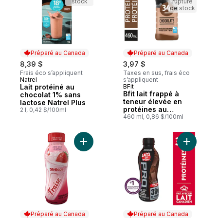
stock
rupture
de stock
Préparé au Canada
Préparé au Canada
8,39 $
3,97 $
Frais éco s’appliquent
Taxes en sus, frais éco
Natrel
s’appliquent
Préparé au Canada
Lait protéiné au
BFit
Préparé au Canada
Bfit lait frappé à
chocolat 1% sans
teneur élevée en
lactose Natrel Plus
protéines au
2 l, 0,42 $/100ml
chocolat
460 ml, 0,86 $/100ml
Ajouter Lait frappé aux fraises au panier
Ajouter L
Préparé au Canada
Préparé au Canada