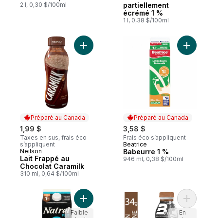
2 l, 0,30 $/100ml
partiellement
écrémé 1 %
1 l, 0,38 $/100ml
Ajouter Lait Frappé au Chocolat Caramilk 
Ajouter B
Préparé au Canada
Préparé au Canada
1,99 $
3,58 $
Taxes en sus, frais éco
Frais éco s’appliquent
s’appliquent
Beatrice
Préparé au Canada
Neilson
Babeurre 1 %
Préparé au Canada
Lait Frappé au
946 ml, 0,38 $/100ml
Chocolat Caramilk
310 ml, 0,64 $/100ml
Ajouter Lait protéiné au chocolat 1% sans 
Ajouter Bf
Faible
En