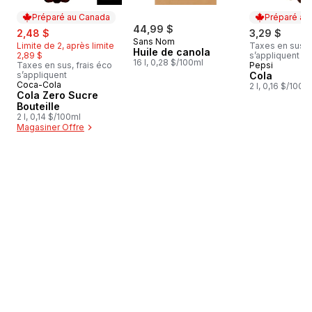
Préparé au Canada
Préparé au
sale:
, formerly:
44,99 $
2,48 $
3,29 $
Sans Nom
Limite de 2, après limite
Taxes en sus, f
Huile de canola
2,89 $
s’appliquent
16 l, 0,28 $/100ml
Taxes en sus, frais éco
Pepsi
Préparé au
s’appliquent
Cola
Coca-Cola
Préparé au Canada
2 l, 0,16 $/100m
Cola Zero Sucre
Bouteille
2 l, 0,14 $/100ml
Magasiner Offre