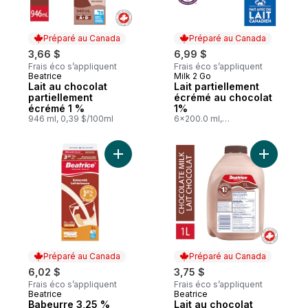
Préparé au Canada
Préparé au Canada
3,66 $
6,99 $
Frais éco s’appliquent
Frais éco s’appliquent
Beatrice
Milk 2 Go
Préparé au Canada
Préparé au Canada
Lait au chocolat
Lait partiellement
partiellement
écrémé au chocolat
écrémé 1 %
1%
946 ml, 0,39 $/100ml
6x200.0 ml,
582,50 $/100ml
Ajouter Babeurre 3,25 % au panier
Ajouter L
Préparé au Canada
Préparé au Canada
6,02 $
3,75 $
Frais éco s’appliquent
Frais éco s’appliquent
Beatrice
Beatrice
Préparé au Canada
Préparé au Canada
Babeurre 3,25 %
Lait au chocolat