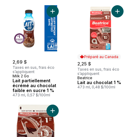
Ajouter Lait partiellement écrémé au choco
Ajouter La
Préparé au Canada
2,69 $
2,25 $
Taxes en sus, frais éco
Taxes en sus, frais éco
s’appliquent
s’appliquent
Milk 2 Go
Beatrice
Préparé au Canada
Lait partiellement
Lait au chocolat 1 %
écrémé au chocolat
473 ml, 0,48 $/100ml
faible en sucre 1 %
473 ml, 0,57 $/100ml
Ajouter Lait au chocolat 1 % au panier