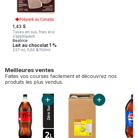
Préparé au Canada
1,43 $
Taxes en sus, frais éco
s’appliquent
Beatrice
Préparé au Canada
Lait au chocolat 1 %
237 ml, 0,60 $/100ml
Meilleures ventes
Faites vos courses facilement et découvrez nos
produits les plus vendus.
sauter Meilleures ventes
Ajouter Cola Zero Sucre Bouteille au panier
Ajouter Huile de ca