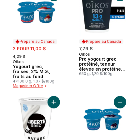
Préparé au Canada
Préparé au Canada
sale:
3 POUR 11,00 $
7,79 $
, formerly:
Oikos
Préparé au Canada
4,29 $
Pro yogourt grec
Oikos
Préparé au Canada
protéiné, teneur
Yogourt grec,
élevée en protéines,
fraises, 2% M.G.,
nature
650 g, 1,20 $/100g
fruits au fond
4x100.0 g, 1,07 $/100g
Magasiner Offre
Ajouter Grec Yogourt 2 %, Nature, Teneur
Ajouter Yo