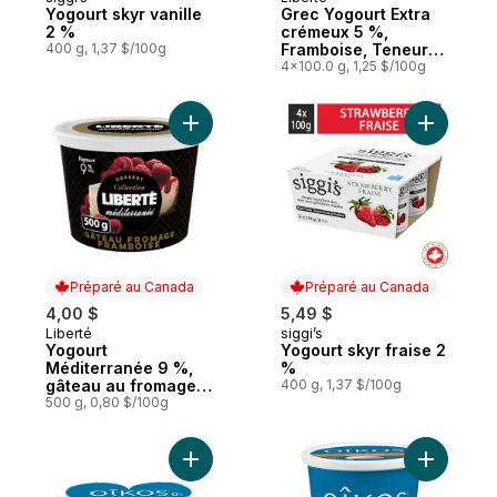
Préparé au Canada
Préparé au Canada
Yogourt skyr vanille
Grec Yogourt Extra
2 %
crémeux 5 %,
400 g, 1,37 $/100g
Framboise, Teneur
élevée en protéines
4x100.0 g, 1,25 $/100g
Ajouter Yogourt Méditerranée 9 %, gâtea
Ajouter Y
Préparé au Canada
Préparé au Canada
4,00 $
5,49 $
Liberté
siggi’s
Préparé au Canada
Préparé au Canada
Yogourt
Yogourt skyr fraise 2
Méditerranée 9 %,
%
gâteau au fromage
400 g, 1,37 $/100g
aux framboises
500 g, 0,80 $/100g
Ajouter Yogourt grec sans gras, noix de 
Ajouter Y