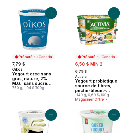
Ajouter Yogourt grec sans gras, nature, 2
Ajouter Y
Préparé au Canada
Préparé au Canada
sale:
7,79 $
6,50 $ MIN 2
, formerly:
Oikos
Préparé au Canada
6,79 $
Yogourt grec sans
Activia
Préparé au Canada
gras, nature, 2%
Yogourt probiotique
M.G., sans sucre
source de fibres,
ajouté
750 g, 1,04 $/100g
pêche-bleuet-
vanille-fraise-kiwi
1140 g, 0,60 $/100g
Magasiner Offre
Ajouter Grec Yogourt 2 %, Vanille, Teneu
Ajouter Y