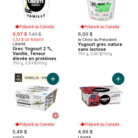
Préparé au Canada
Préparé au Canada
sale:
, formerly:
6,97 $
7,49 $
6,00 $
0,52 $ DE RABAIS
le Choix du Président
Préparé au Canada
Liberté
Yogourt grec nature
Préparé au Canada
Grec Yogourt 2 %,
sans lactose
Vanille, Teneur
750 g, 0,80 $/100g
élevée en protéines
750 g, 0,93 $/100g
Ajouter Yogourt skyr vanille 2 % au panier
Ajouter G
Préparé au Canada
Préparé au Canada
5,49 $
4,99 $
siggi’s
Liberté