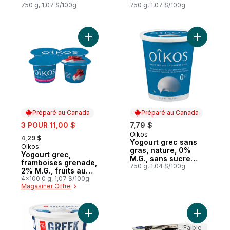
750 g, 1,07 $/100g
750 g, 1,07 $/100g
Ajouter Yogourt grec, framboises grenade,
Ajouter Y
Préparé au Canada
Préparé au Canada
sale:
3 POUR 11,00 $
7,79 $
, formerly:
Oikos
Préparé au Canada
4,29 $
Yogourt grec sans
Oikos
Préparé au Canada
gras, nature, 0%
Yogourt grec,
M.G., sans sucre
framboises grenade,
ajouté
750 g, 1,04 $/100g
2% M.G., fruits au
fond
4x100.0 g, 1,07 $/100g
Magasiner Offre
Ajouter Yogourt grec nature de 2 % M.G. 
Ajouter G
Faible