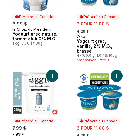
Préparé au Canada
Préparé au Canada
sale:
6,99 $
3 POUR 11,00 $
, formerly:
le Choix du Président
Préparé au Canada
4,29 $
Yogourt grec nature,
Oikos
Préparé au Canada
format club 0% M.G.
Yogourt grec,
1 kg, 0,70 $/100g
vanille, 2% M.G.,
brassé
4x100.0 g, 1,07 $/100g
Magasiner Offre
Ajouter Yogourt skyr nature 0 % au panie
Ajouter Y
Préparé au Canada
Préparé au Canada
sale:
7,99 $
3 POUR 11,00 $
, formerly:
siggi’s
Préparé au Canada
4,29 $