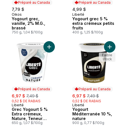
Préparé au Canada
Préparé au Canada
7,79 $
4,99 $
Oikos
Liberté
Préparé au Canada
Préparé au Canada
Yogourt grec,
Yogourt grec 5 %
vanille, 2% M.G.,
extra crémeux petits
brassé
fruits
750 g, 1,04 $/100g
400 g, 1,25 $/100g
Ajouter Grec Yogourt 5 % Extra crémeux, 
Ajouter Y
Faible
stock
Préparé au Canada
Préparé au Canada
sale:
, formerly:
sale:
, formerly:
6,97 $
7,49 $
6,97 $
7,49 $
0,52 $ DE RABAIS
0,52 $ DE RABAIS
Liberté
Liberté
Préparé au Canada
Préparé au Canada
Grec Yogourt 5 %
Yogourt
Extra crémeux,
Méditerranée 10 %,
Nature, Teneur
nature
élevée en protéines
650 g, 1,07 $/100g
900 g, 0,77 $/100g