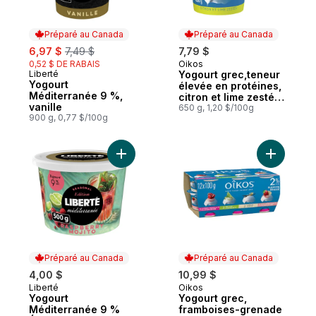
Préparé au Canada
Préparé au Canada
sale:
, formerly:
6,97 $
7,49 $
7,79 $
0,52 $ DE RABAIS
Oikos
Préparé au Canada
Liberté
Yogourt grec,teneur
Préparé au Canada
Yogourt
élevée en protéines,
Méditerranée 9 %,
citron et lime zestés,
vanille
brassé
650 g, 1,20 $/100g
900 g, 0,77 $/100g
Ajouter Yogourt Méditerranée 9 % Édition
Ajouter Y
Préparé au Canada
Préparé au Canada
4,00 $
10,99 $
Liberté
Oikos
Préparé au Canada
Préparé au Canada
Yogourt
Yogourt grec,
Méditerranée 9 %
framboises-grenade