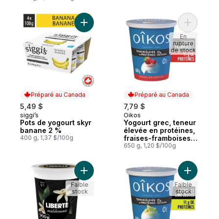
Ajouter Pots de yogourt skyr banane 2 %
Ajouter Y
En
rupture
de stock
Préparé au Canada
Préparé au Canada
5,49 $
7,79 $
siggi’s
Oikos
Préparé au Canada
Préparé au Canada
Pots de yogourt skyr
Yogourt grec, teneur
banane 2 %
élevée en protéines,
400 g, 1,37 $/100g
fraises-framboises,
brassé
650 g, 1,20 $/100g
Ajouter Yogourt Méditerranée 9 %, vanille
Ajouter Y
Faible
Faible
stock
stock