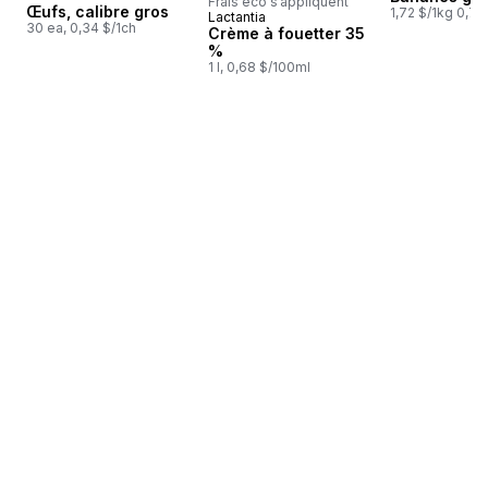
Frais éco s’appliquent
Œufs, calibre gros
1,72 $/1kg 0,78
Lactantia
Préparé au Canada
30 ea, 0,34 $/1ch
Crème à fouetter 35
%
1 l, 0,68 $/100ml