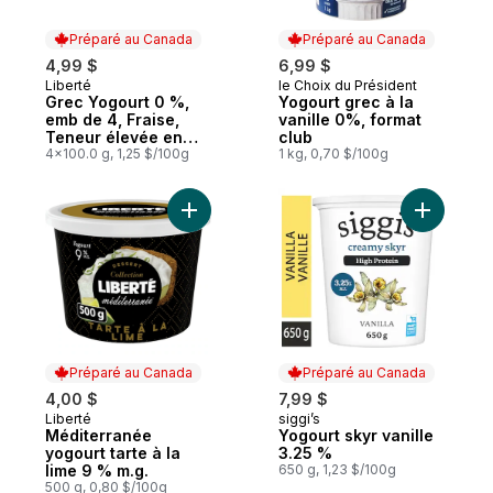
Préparé au Canada
Préparé au Canada
4,99 $
6,99 $
Liberté
le Choix du Président
Préparé au Canada
Préparé au Canada
Grec Yogourt 0 %,
Yogourt grec à la
emb de 4, Fraise,
vanille 0%, format
Teneur élevée en
club
protéines et en
4x100.0 g, 1,25 $/100g
1 kg, 0,70 $/100g
probiotiques
Ajouter Méditerranée yogourt tarte à la li
Ajouter Y
Préparé au Canada
Préparé au Canada
4,00 $
7,99 $
Liberté
siggi’s
Préparé au Canada
Préparé au Canada
Méditerranée
Yogourt skyr vanille
yogourt tarte à la
3.25 %
lime 9 % m.g.
650 g, 1,23 $/100g
500 g, 0,80 $/100g