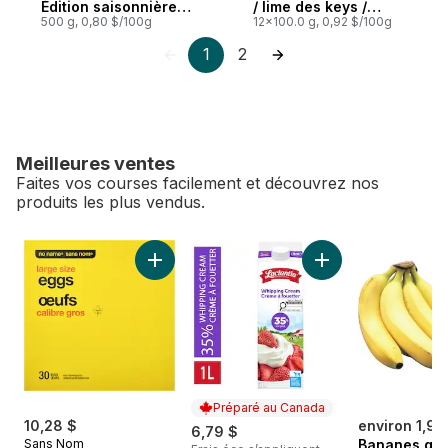
Édition saisonnière
/ lime des keys /
Framboise Mojito
500 g, 0,80 $/100g
vanille / fraises-
12x100.0 g, 0,92 $/100g
bananes, 2% M.G.,
1
2
brassé
Meilleures ventes
Faites vos courses facilement et découvrez nos
produits les plus vendus.
sauter Meilleures ventes
Ajouter Œufs, calibre gros au panier
Ajouter Crème à fo
Préparé au Canada
10,28 $
environ 1,98
6,79 $
Sans Nom
Bananes gr