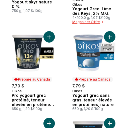
Yogourt skyr nature
Oikos
Préparé au Canada
0 %
Yogourt Grec, Lime
750 g, 1,07 $/100g
des Keys, 2% M.G.
4x100.0 g, 1,07 $/100g
Magasiner Offre
Ajouter Pro yogourt grec protéiné, teneur
Ajouter Y
Faible
stock
Préparé au Canada
Préparé au Canada
7,79 $
7,79 $
Oikos
Oikos
Préparé au Canada
Préparé au Canada
Pro yogourt grec
Yogourt grec sans
protéiné, teneur
gras, teneur élevée
élevée en protéines,
en protéines, nature
vanille
650 g, 1,20 $/100g
650 g, 1,20 $/100g
Ajouter Yogourt grec, fraises, 2% M.G., fru
Ajouter P