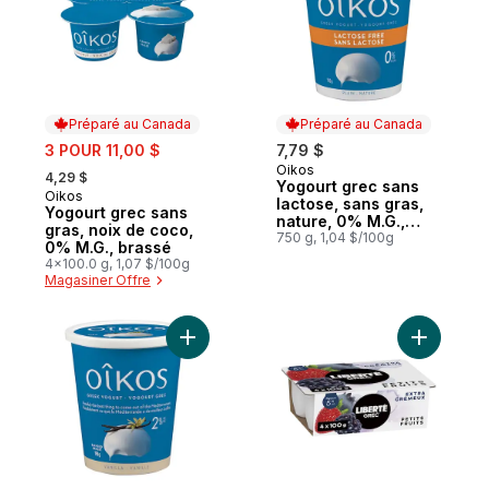
Préparé au Canada
Préparé au Canada
sale:
3 POUR 11,00 $
7,79 $
, formerly:
Oikos
Préparé au Canada
4,29 $
Yogourt grec sans
Oikos
Préparé au Canada
lactose, sans gras,
Yogourt grec sans
nature, 0% M.G.,
gras, noix de coco,
sans sucre ajouté
750 g, 1,04 $/100g
0% M.G., brassé
4x100.0 g, 1,07 $/100g
Magasiner Offre
Ajouter Yogourt grec, vanille, 2% M.G., br
Ajouter Y