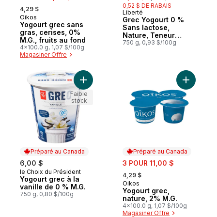
, formerly:
0,52 $ DE RABAIS
4,29 $
Liberté
Préparé au Canada
Oikos
Préparé au Canada
Grec Yogourt 0 %
Yogourt grec sans
Sans lactose,
gras, cerises, 0%
Nature, Teneur
M.G., fruits au fond
élevée en protéines
750 g, 0,93 $/100g
4x100.0 g, 1,07 $/100g
Magasiner Offre
Ajouter Yogourt grec à la vanille de 0 % M
Ajouter Y
Faible
stock
Préparé au Canada
Préparé au Canada
sale:
6,00 $
3 POUR 11,00 $
, formerly:
le Choix du Président
Préparé au Canada
4,29 $
Yogourt grec à la
Oikos
Préparé au Canada
vanille de 0 % M.G.
Yogourt grec,
750 g, 0,80 $/100g
nature, 2% M.G.
4x100.0 g, 1,07 $/100g
Magasiner Offre