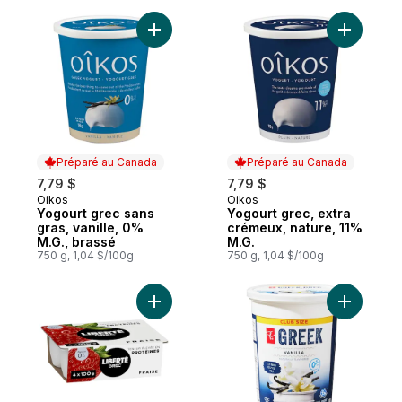
Ajouter Yogourt grec sans gras, vanille, 0
Ajouter Y
Préparé au Canada
Préparé au Canada
7,79 $
7,79 $
Oikos
Oikos
Préparé au Canada
Préparé au Canada
Yogourt grec sans
Yogourt grec, extra
gras, vanille, 0%
crémeux, nature, 11%
M.G., brassé
M.G.
750 g, 1,04 $/100g
750 g, 1,04 $/100g
Ajouter Grec Yogourt 0 %, emb de 4, Frai