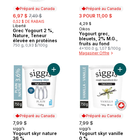
Préparé au Canada
Préparé au Canada
sale:
, formerly:
sale:
6,97 $
7,49 $
3 POUR 11,00 $
, formerly:
0,52 $ DE RABAIS
4,29 $
Liberté
Préparé au Canada
Oikos
Préparé au Canada
Grec Yogourt 2 %,
Yogourt grec,
Nature, Teneur
bleuets, 2% M.G.,
élevée en protéines
fruits au fond
750 g, 0,93 $/100g
4x100.0 g, 1,07 $/100g
Magasiner Offre
Ajouter Yogourt skyr nature 36 % au pani
Ajouter Y
Préparé au Canada
Préparé au Canada
7,99 $
7,99 $
siggi’s
siggi’s
Préparé au Canada
Préparé au Canada
Yogourt skyr nature
Yogourt skyr vanille
36 %
0 %