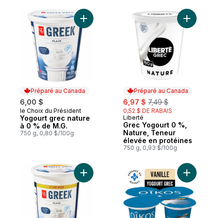
Ajouter Yogourt grec nature à 0 % de M.G
Ajouter G
Préparé au Canada
Préparé au Canada
sale:
, formerly:
6,00 $
6,97 $
7,49 $
le Choix du Président
0,52 $ DE RABAIS
Préparé au Canada
Yogourt grec nature
Liberté
Préparé au Canada
Grec Yogourt 0 %,
à 0 % de M.G.
Nature, Teneur
750 g, 0,80 $/100g
élevée en protéines
750 g, 0,93 $/100g
Ajouter Yogourt grec nature, format club 
Ajouter Y