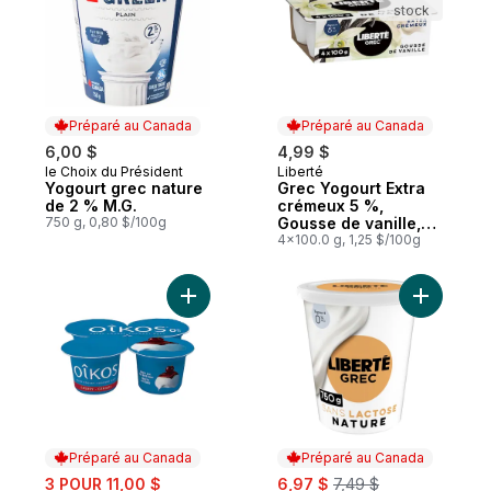
stock
Préparé au Canada
Préparé au Canada
6,00 $
4,99 $
le Choix du Président
Liberté
Préparé au Canada
Préparé au Canada
Yogourt grec nature
Grec Yogourt Extra
de 2 % M.G.
crémeux 5 %,
750 g, 0,80 $/100g
Gousse de vanille,
Teneur élevée en
4x100.0 g, 1,25 $/100g
protéines
Ajouter Yogourt grec sans gras, cerises, 0
Ajouter G
Préparé au Canada
Préparé au Canada
sale:
sale:
, formerly:
3 POUR 11,00 $
6,97 $
7,49 $