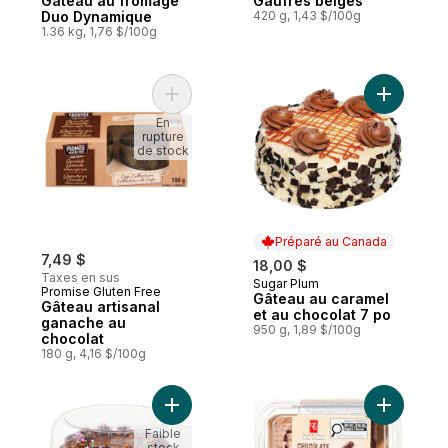
Gâteau au fromage
Gaufres belges
Duo Dynamique
420 g, 1,43 $/100g
1.36 kg, 1,76 $/100g
Ajouter Gâteau artisanal ganache au choco
Ajouter G
En
rupture
de stock
Préparé au Canada
7,49 $
18,00 $
Taxes en sus
Sugar Plum
Préparé au Canada
Promise Gluten Free
Gâteau au caramel
Gâteau artisanal
et au chocolat 7 po
ganache au
950 g, 1,89 $/100g
chocolat
180 g, 4,16 $/100g
Ajouter Gâteau au chocolat au panier
Ajouter G
Faible
stock