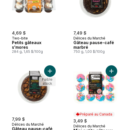
4,69 $
7,49 $
Two-bite
Délices du Marché
Petits gâteaux
Gâteau pause-café
s'mores
marbré
284 g, 1,65 $/100g
750 g, 1,00 $/100g
Ajouter Gâteau pause-café banane et bris
Ajouter Mi
Faible
stock
Préparé au Canada
7,99 $
3,49 $
Délices du Marché
Délices du Marché
Préparé au Canada
Gâteau pause-café