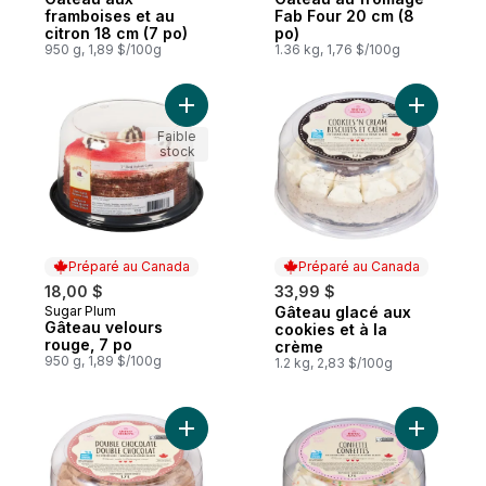
framboises et au
Fab Four 20 cm (8
citron 18 cm (7 po)
po)
950 g, 1,89 $/100g
1.36 kg, 1,76 $/100g
Ajouter Gâteau velours rouge, 7 po au pa
Ajouter G
Faible
stock
Préparé au Canada
Préparé au Canada
18,00 $
33,99 $
Sugar Plum
Gâteau glacé aux
Préparé au Canada
Préparé au Canada
Gâteau velours
cookies et à la
rouge, 7 po
crème
950 g, 1,89 $/100g
1.2 kg, 2,83 $/100g
Ajouter Gâteau glacé double chocolat au 
Ajouter G