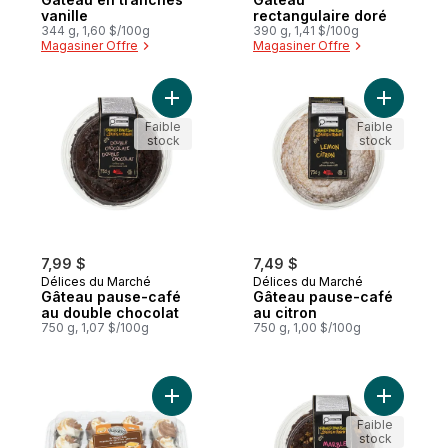
vanille
rectangulaire doré
344 g, 1,60 $/100g
390 g, 1,41 $/100g
Magasiner Offre
Magasiner Offre
Ajouter Gâteau pause-café au double cho
Ajouter G
Faible
Faible
stock
stock
7,99 $
7,49 $
Délices du Marché
Délices du Marché
Gâteau pause-café
Gâteau pause-café
au double chocolat
au citron
750 g, 1,07 $/100g
750 g, 1,00 $/100g
Ajouter Petits gâteaux s'mores au panier
Ajouter G
Faible
stock