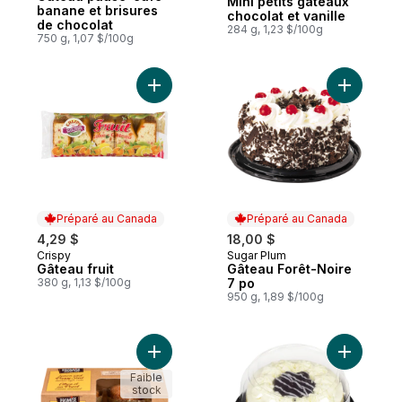
Mini petits gâteaux
banane et brisures
chocolat et vanille
de chocolat
284 g, 1,23 $/100g
750 g, 1,07 $/100g
Ajouter Gâteau fruit au panier
Ajouter G
Préparé au Canada
Préparé au Canada
4,29 $
18,00 $
Crispy
Sugar Plum
Préparé au Canada
Préparé au Canada
Gâteau fruit
Gâteau Forêt-Noire
380 g, 1,13 $/100g
7 po
950 g, 1,89 $/100g
Ajouter Gâteau artisanal citron et au pavot
Ajouter G
Faible
stock