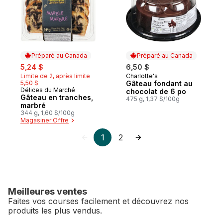
Préparé au Canada
Préparé au Canada
sale:
, formerly:
5,24 $
6,50 $
Limite de 2, après limite
Charlotte's
Préparé au Canada
5,50 $
Gâteau fondant au
Délices du Marché
Préparé au Canada
chocolat de 6 po
Gâteau en tranches,
475 g, 1,37 $/100g
marbré
344 g, 1,60 $/100g
Magasiner Offre
1
2
Meilleures ventes
Faites vos courses facilement et découvrez nos
produits les plus vendus.