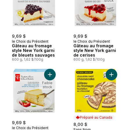
stock
9,69 $
9,69 $
le Choix du Président
le Choix du Président
Gâteau au fromage
Gâteau au fromage
style New York garni
style New York garni
de bleuets sauvages
de cerises
600 g, 1,62 $/100g
600 g, 1,62 $/100g
Ajouter Gâteau au fromage style New York 
Ajouter G
Faible
stock
Préparé au Canada
9,69 $
8,00 $
le Choix du Président
Sans Nom