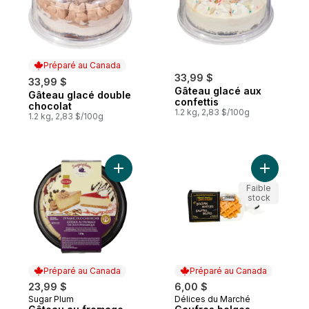
Préparé au Canada
33,99 $
33,99 $
Gâteau glacé aux
Gâteau glacé double
Préparé au Canada
confettis
chocolat
1.2 kg, 2,83 $/100g
1.2 kg, 2,83 $/100g
Ajouter Gâteau au fromage Duo Dynamiqu
Ajouter G
Faible
stock
Préparé au Canada
Préparé au Canada
23,99 $
6,00 $
Sugar Plum
Délices du Marché
Préparé au Canada
Préparé au Canada