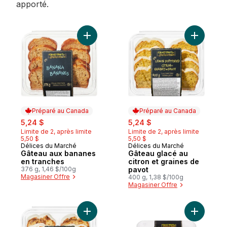
apporté.
Ajouter Gâteau aux bananes en tranches 
Ajouter G
Préparé au Canada
Préparé au Canada
sale:
, formerly:
sale:
, formerly:
5,24 $
5,24 $
Limite de 2, après limite
Limite de 2, après limite
5,50 $
5,50 $
Délices du Marché
Délices du Marché
Préparé au Canada
Préparé au Canada
Gâteau aux bananes
Gâteau glacé au
en tranches
citron et graines de
376 g, 1,46 $/100g
pavot
Magasiner Offre
400 g, 1,38 $/100g
Magasiner Offre
Ajouter Gâteau glacé tourbillon à la canne
Ajouter Q