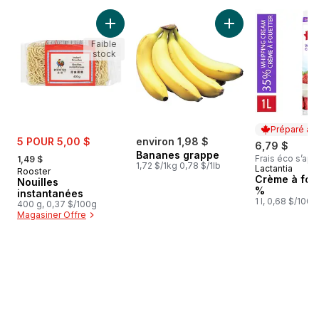
sauter Meilleures ventes
Ajouter Nouilles instantanées au panier
Ajouter Bananes g
Faible
stock
Préparé au
sale:
5 POUR 5,00 $
environ 1,98 $
6,79 $
, formerly:
Bananes grappe
Frais éco s’app
1,49 $
1,72 $/1kg 0,78 $/1lb
Lactantia
Préparé au
Rooster
Crème à fou
Nouilles
%
instantanées
1 l, 0,68 $/100m
400 g, 0,37 $/100g
Magasiner Offre