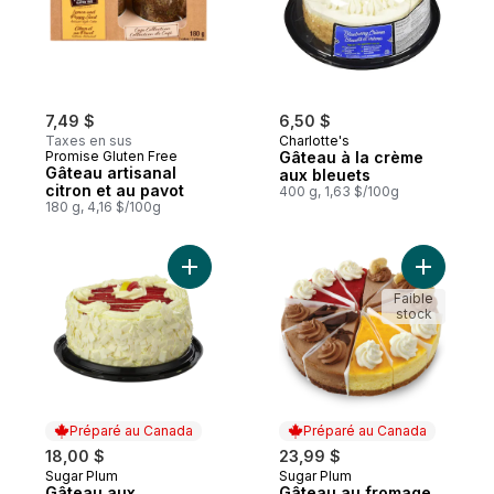
7,49 $
6,50 $
Taxes en sus
Charlotte's
Promise Gluten Free
Gâteau à la crème
Gâteau artisanal
aux bleuets
citron et au pavot
400 g, 1,63 $/100g
180 g, 4,16 $/100g
Ajouter Gâteau aux framboises et au citro
Ajouter G
Faible
stock
Préparé au Canada
Préparé au Canada
18,00 $
23,99 $
Sugar Plum
Sugar Plum
Préparé au Canada
Préparé au Canada
Gâteau aux
Gâteau au fromage