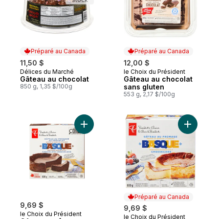
Préparé au Canada
Préparé au Canada
11,50 $
12,00 $
Délices du Marché
le Choix du Président
Préparé au Canada
Préparé au Canada
Gâteau au chocolat
Gâteau au chocolat
850 g, 1,35 $/100g
sans gluten
553 g, 2,17 $/100g
Ajouter Gâteau au fromage basque au choc
Ajouter G
Préparé au Canada
9,69 $
9,69 $
le Choix du Président
le Choix du Président