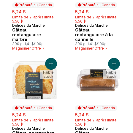
Préparé au Canada
Préparé au Canada
sale:
, formerly:
sale:
, formerly:
5,24 $
5,24 $
Limite de 2, après limite
Limite de 2, après limite
5,50 $
5,50 $
Délices du Marché
Délices du Marché
Préparé au Canada
Préparé au Canada
Gâteau
Gâteau
rectangulaire
rectangulaire à la
marbré
cannelle
390 g, 1,41 $/100g
390 g, 1,41 $/100g
Magasiner Offre
Magasiner Offre
Ajouter Gâteau en tranches vanille au pan
Ajouter G
Faible
Faible
stock
stock
Préparé au Canada
Préparé au Canada
sale:
, formerly:
sale:
, formerly:
5,24 $
5,24 $
Limite de 2, après limite
Limite de 2, après limite
5,50 $
5,50 $
Délices du Marché
Délices du Marché
Préparé au Canada
Préparé au Canada
Gâteau en tranches
Gâteau