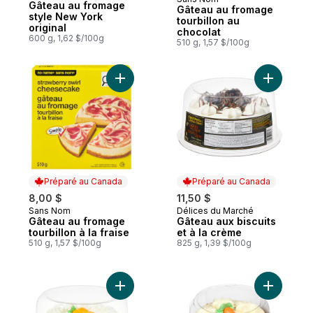
Préparé au Canada
Gâteau au fromage
Gâteau au fromage
style New York
tourbillon au
original
chocolat
600 g, 1,62 $/100g
510 g, 1,57 $/100g
Ajouter Gâteau au fromage tourbillon à la 
Ajouter G
Préparé au Canada
Préparé au Canada
8,00 $
11,50 $
Sans Nom
Délices du Marché
Préparé au Canada
Préparé au Canada
Gâteau au fromage
Gâteau aux biscuits
tourbillon à la fraise
et à la crème
510 g, 1,57 $/100g
825 g, 1,39 $/100g
Ajouter Gâteau aux carottes au panier
Ajouter G