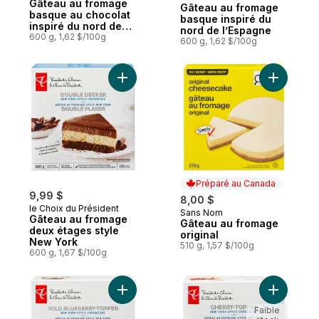
Préparé au Canada
Gâteau au fromage
Gâteau au fromage
basque au chocolat
basque inspiré du
inspiré du nord de
nord de l’Espagne
l’Espagne
600 g, 1,62 $/100g
600 g, 1,62 $/100g
Ajouter Gâteau au fromage deux étages s
Ajouter G
Préparé au Canada
9,99 $
8,00 $
le Choix du Président
Sans Nom
Préparé au Canada
Gâteau au fromage
Gâteau au fromage
deux étages style
original
New York
510 g, 1,57 $/100g
600 g, 1,67 $/100g
Ajouter Gâteau au fromage style New York
Ajouter G
Faible