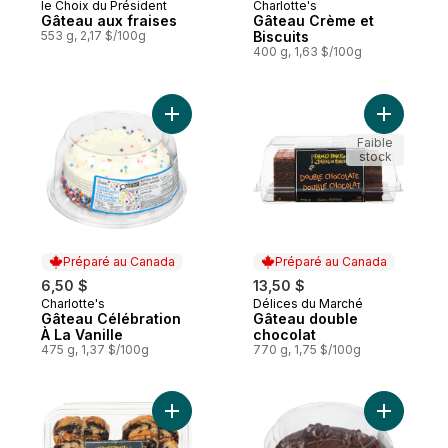
le Choix du Président
Charlotte's
Préparé au Canada
Préparé au Canada
Gâteau aux fraises
Gâteau Crème et
553 g, 2,17 $/100g
Biscuits
400 g, 1,63 $/100g
Ajouter Gâteau Célébration À La Vanille a
Ajouter G
Faible
stock
Préparé au Canada
Préparé au Canada
6,50 $
13,50 $
Charlotte's
Délices du Marché
Préparé au Canada
Préparé au Canada
Gâteau Célébration
Gâteau double
À La Vanille
chocolat
475 g, 1,37 $/100g
770 g, 1,75 $/100g
Ajouter Gâteau en tranches, marbré au pa
Ajouter G