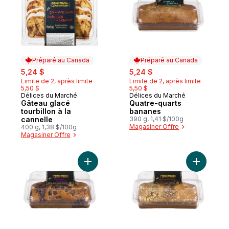
Préparé au Canada
Préparé au Canada
sale:
, formerly:
sale:
, formerly:
5,24 $
5,24 $
Limite de 2, après limite
Limite de 2, après limite
5,50 $
5,50 $
Délices du Marché
Délices du Marché
Préparé au Canada
Préparé au Canada
Gâteau glacé
Quatre-quarts
tourbillon à la
bananes
cannelle
390 g, 1,41 $/100g
Magasiner Offre
400 g, 1,38 $/100g
Magasiner Offre
Ajouter Gâteau rectangulaire marbré au p
Ajouter G