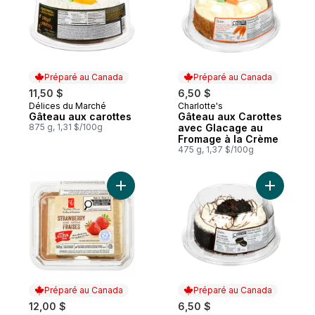
Préparé au Canada
Préparé au Canada
11,50 $
6,50 $
Délices du Marché
Charlotte's
Préparé au Canada
Préparé au Canada
Gâteau aux carottes
Gâteau aux Carottes
875 g, 1,31 $/100g
avec Glacage au
Fromage à la Crème
475 g, 1,37 $/100g
Ajouter Gâteau aux fraises au panier
Ajouter G
Préparé au Canada
Préparé au Canada
12,00 $
6,50 $