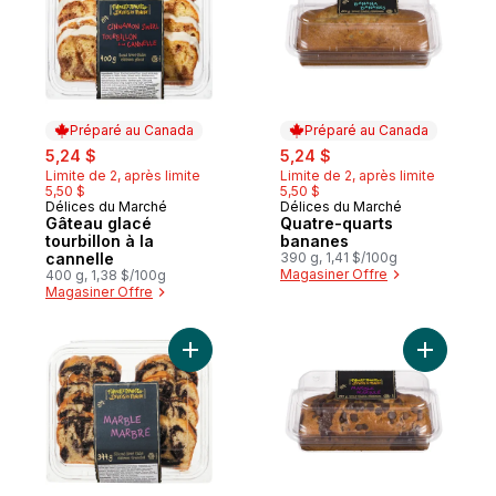
Préparé au Canada
Préparé au Canada
sale:
, formerly:
sale:
, formerly:
5,24 $
5,24 $
Limite de 2, après limite
Limite de 2, après limite
5,50 $
5,50 $
Délices du Marché
Délices du Marché
Préparé au Canada
Préparé au Canada
Gâteau glacé
Quatre-quarts
tourbillon à la
bananes
cannelle
390 g, 1,41 $/100g
Magasiner Offre
400 g, 1,38 $/100g
Magasiner Offre
Ajouter Gâteau en tranches, marbré au pa
Ajouter G