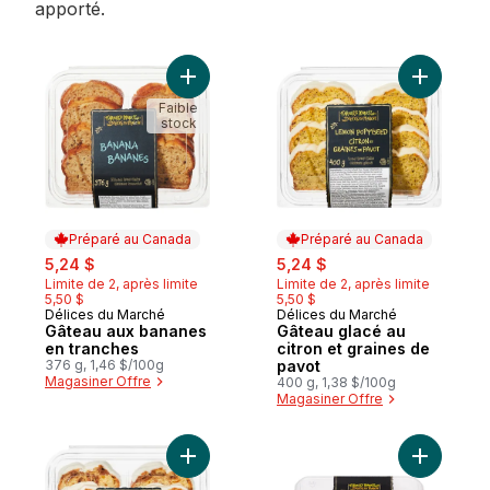
apporté.
Ajouter Gâteau aux bananes en tranches 
Ajouter G
Faible
stock
Préparé au Canada
Préparé au Canada
sale:
, formerly:
sale:
, formerly:
5,24 $
5,24 $
Limite de 2, après limite
Limite de 2, après limite
5,50 $
5,50 $
Délices du Marché
Délices du Marché
Préparé au Canada
Préparé au Canada
Gâteau aux bananes
Gâteau glacé au
en tranches
citron et graines de
376 g, 1,46 $/100g
pavot
Magasiner Offre
400 g, 1,38 $/100g
Magasiner Offre
Ajouter Gâteau glacé tourbillon à la canne
Ajouter Q