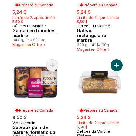
Préparé au Canada
Préparé au Canada
sale:
, formerly:
sale:
, formerly:
5,24 $
5,24 $
Limite de 2, après limite
Limite de 2, après limite
5,50 $
5,50 $
Délices du Marché
Délices du Marché
Préparé au Canada
Préparé au Canada
Gâteau en tranches,
Gâteau
marbré
rectangulaire
344 g, 1,60 $/100g
marbré
Magasiner Offre
390 g, 1,41 $/100g
Magasiner Offre
Ajouter Gâteaux pain de marbre, format c
Ajouter G
En
rupture
de stock
Préparé au Canada
Préparé au Canada
sale:
, formerly:
8,50 $
5,24 $
Vieux moulin
Limite de 2, après limite
Préparé au Canada
Gâteaux pain de
5,50 $
Délices du Marché
Préparé au Canada
marbre, format club
Gâteau