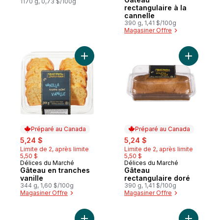
1170 g, 0,73 $/100g
rectangulaire à la
cannelle
390 g, 1,41 $/100g
Magasiner Offre
Ajouter Gâteau en tranches vanille au pan
Ajouter G
Préparé au Canada
Préparé au Canada
sale:
, formerly:
sale:
, formerly:
5,24 $
5,24 $
Limite de 2, après limite
Limite de 2, après limite
5,50 $
5,50 $
Délices du Marché
Délices du Marché
Préparé au Canada
Préparé au Canada
Gâteau en tranches
Gâteau
vanille
rectangulaire doré
344 g, 1,60 $/100g
390 g, 1,41 $/100g
Magasiner Offre
Magasiner Offre