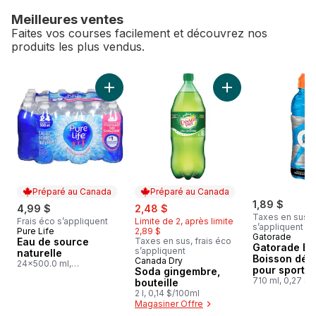
Meilleures ventes
Faites vos courses facilement et découvrez nos
produits les plus vendus.
sauter Meilleures ventes
Ajouter Soda ginge
Ajouter Eau de source naturelle au panier
Préparé au Canada
Préparé au Canada
sale:
, formerly:
1,89 $
4,99 $
2,48 $
Taxes en sus, f
Frais éco s’appliquent
Limite de 2, après limite
s’appliquent
Pure Life
2,89 $
Préparé au Canada
Gatorade
Eau de source
Taxes en sus, frais éco
Gatorade Bl
s’appliquent
naturelle
Boisson dés
Canada Dry
Préparé au Canada
24x500.0 ml,
pour sportif
Soda gingembre,
0,04 $/100ml
710 ml, 0,27 $/
bouteille
2 l, 0,14 $/100ml
Magasiner Offre