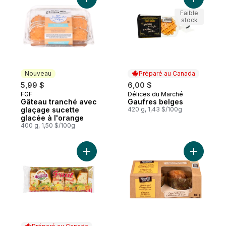
Ajouter Gâteau tranché avec glaçage suce
Ajouter G
Faible
stock
Nouveau
Préparé au Canada
5,99 $
6,00 $
FGF
Délices du Marché
Nouveau
Préparé au Canada
Gâteau tranché avec
Gaufres belges
glaçage sucette
420 g, 1,43 $/100g
glacée à l'orange
400 g, 1,50 $/100g
Ajouter Gâteau fruit au panier
Ajouter Gâ