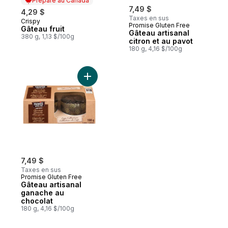
Préparé au Canada
7,49 $
4,29 $
Taxes en sus
Crispy
Préparé au Canada
Promise Gluten Free
Gâteau fruit
Gâteau artisanal
380 g, 1,13 $/100g
citron et au pavot
180 g, 4,16 $/100g
Ajouter Gâteau artisanal ganache au choco
7,49 $
Taxes en sus
Promise Gluten Free
Gâteau artisanal
ganache au
chocolat
180 g, 4,16 $/100g