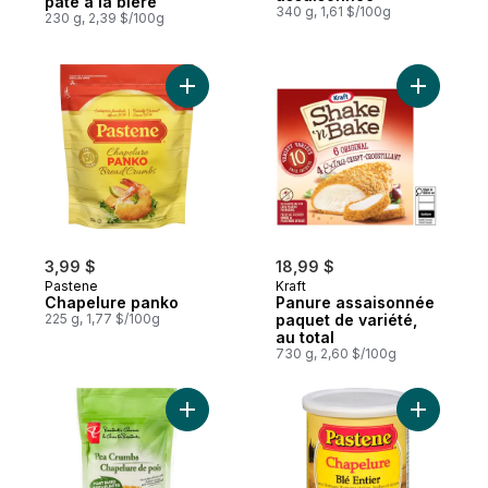
pâte à la bière
340 g, 1,61 $/100g
230 g, 2,39 $/100g
Ajouter Chapelure panko au panier
Ajouter P
3,99 $
18,99 $
Pastene
Kraft
Chapelure panko
Panure assaisonnée
225 g, 1,77 $/100g
paquet de variété,
au total
730 g, 2,60 $/100g
Ajouter Chapelure de pois À base de plan
Ajouter C