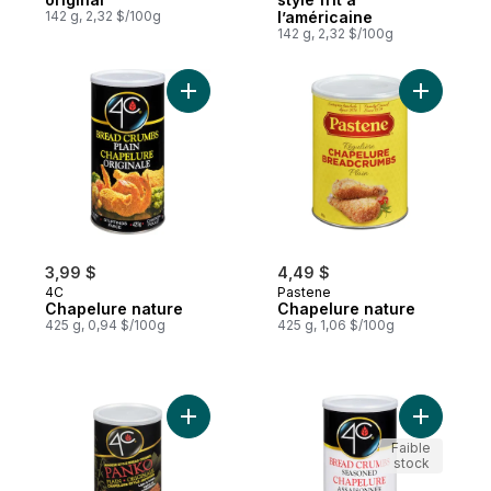
142 g, 2,32 $/100g
l’américaine
142 g, 2,32 $/100g
Ajouter Chapelure nature au panier
Ajouter C
3,99 $
4,49 $
4C
Pastene
Chapelure nature
Chapelure nature
425 g, 0,94 $/100g
425 g, 1,06 $/100g
Ajouter Chapelure à la japonaise au panie
Ajouter C
Faible
stock