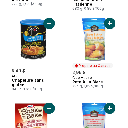
227 g, 1,98 $/100g
l’italienne
680 g, 0,85 $/100g
Ajouter Chapelure sans gluten au panier
Ajouter P
Préparé au Canada
5,49 $
2,99 $
4C
Club House
Préparé au Canada
Chapelure sans
Pate A La Biere
gluten
284 g, 1,05 $/100g
340 g, 1,61 $/100g
Ajouter Panure assaisonnée original crousti
Ajouter Po