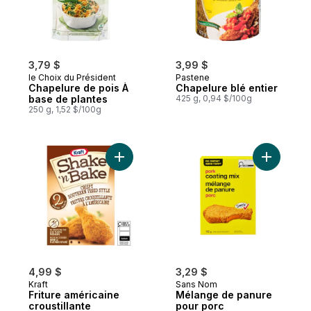
3,79 $
3,99 $
le Choix du Président
Pastene
Chapelure de pois À
Chapelure blé entier
base de plantes
425 g, 0,94 $/100g
250 g, 1,52 $/100g
Ajouter Friture américaine croustillante au
Ajouter M
4,99 $
3,29 $
Kraft
Sans Nom
Friture américaine
Mélange de panure
croustillante
pour porc