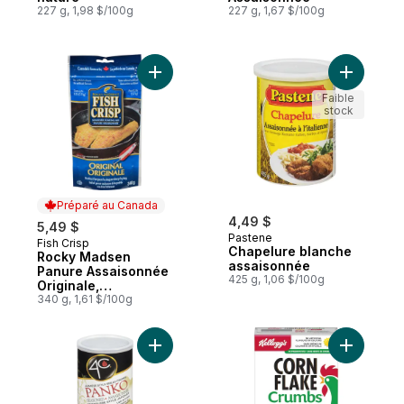
227 g, 1,98 $/100g
227 g, 1,67 $/100g
Ajouter Rocky Madsen Panure Assaisonnée 
Ajouter C
Faible
stock
Préparé au Canada
4,49 $
5,49 $
Pastene
Fish Crisp
Préparé au Canada
Chapelure blanche
Rocky Madsen
assaisonnée
Panure Assaisonnée
425 g, 1,06 $/100g
Originale,
Croustillant De
340 g, 1,61 $/100g
Poisson
Ajouter Chapelure assaisonnée à la japon
Ajouter C