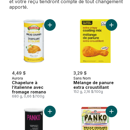
et votre reçu tiendront compte de tout changement
apporté.
Ajouter Chapelure à l’italienne avec fro
Ajouter M
4,49 $
3,29 $
Aurora
Sans Nom
Chapelure à
Mélange de panure
l’italienne avec
extra croustillant
fromage romano
152 g, 2,16 $/100g
680 g, 0,66 $/100g
Ajouter Panko au panier
Ajouter C