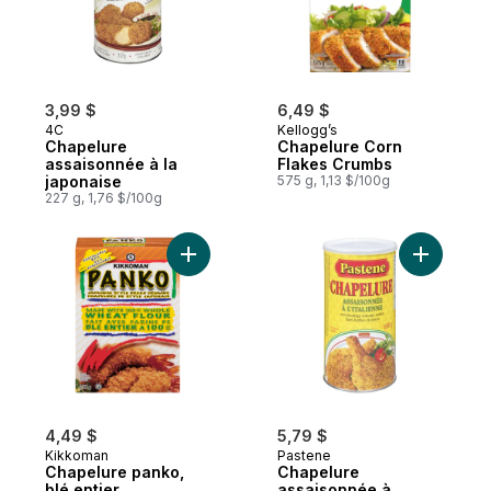
3,99 $
6,49 $
4C
Kellogg’s
Chapelure
Chapelure Corn
assaisonnée à la
Flakes Crumbs
japonaise
575 g, 1,13 $/100g
227 g, 1,76 $/100g
Ajouter Chapelure panko, blé entier au pa
Ajouter C
4,49 $
5,79 $
Kikkoman
Pastene
Chapelure panko,
Chapelure
blé entier
assaisonnée à