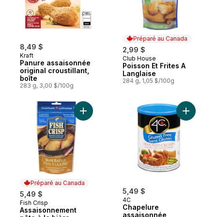
Préparé au Canada
8,49 $
2,99 $
Kraft
Club House
Préparé au Canada
Panure assaisonnée
Poisson Et Frites A
original croustillant,
Langlaise
boîte
284 g, 1,05 $/100g
283 g, 3,00 $/100g
Ajouter Assaisonnement pâte à la bière au
Ajouter C
Préparé au Canada
5,49 $
5,49 $
4C
Fish Crisp
Préparé au Canada
Chapelure
Assaisonnement
assaisonnée