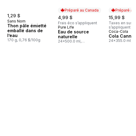
Préparé au Canada
Préparé au
1,29 $
4,99 $
15,99 $
Sans Nom
Frais éco s’appliquent
Taxes en sus, f
Thon pâle émietté
Pure Life
s’appliquent
Préparé au Canada
emballé dans de
Eau de source
Coca-Cola
Préparé au
l’eau
Cola Cannet
naturelle
170 g, 0,76 $/100g
24x355.0 ml,
24x500.0 ml,
0,19 $/100ml
0,04 $/100ml