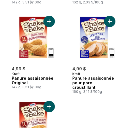
142 g, 3,51 $/100g
162 g, 2,03 $/100g
Ajouter Panure assaisonnée Original au p
Ajouter P
4,99 $
4,99 $
Kraft
Kraft
Panure assaisonnée
Panure assaisonnée
Original
pour porc
142 g, 3,51 $/100g
croustillant
160 g, 3,12 $/100g
Ajouter Panure assaisonnée pour poulet cr