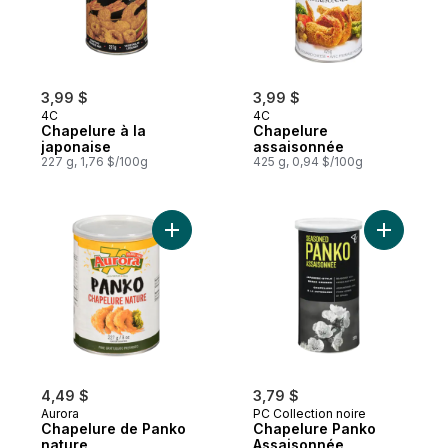
3,99 $
3,99 $
4C
4C
Chapelure à la
Chapelure
japonaise
assaisonnée
227 g, 1,76 $/100g
425 g, 0,94 $/100g
Ajouter Chapelure de Panko nature au pa
Ajouter C
4,49 $
3,79 $
Aurora
PC Collection noire
Chapelure de Panko
Chapelure Panko
nature
Assaisonnée