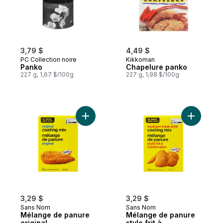
3,79 $
4,49 $
PC Collection noire
Kikkoman
Panko
Chapelure panko
227 g, 1,67 $/100g
227 g, 1,98 $/100g
Ajouter Mélange de panure original au pa
Ajouter Mé
3,29 $
3,29 $
Sans Nom
Sans Nom
Mélange de panure
Mélange de panure
original
style frit à