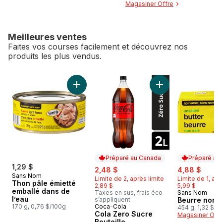
Magasiner Offre
Meilleures ventes
Faites vos courses facilement et découvrez nos
produits les plus vendus.
sauter Meilleures ventes
Ajouter Thon pâle émietté emballé dans de l
Ajouter Cola Zero S
Préparé au Canada
Préparé au
1,29 $
sale:
, formerly:
sale:
, form
2,48 $
4,88 $
Sans Nom
Limite de 2, après limite
Limite de 1, apr
Thon pâle émietté
2,89 $
5,99 $
emballé dans de
Taxes en sus, frais éco
Sans Nom
Préparé au
l’eau
s’appliquent
Beurre non 
170 g, 0,76 $/100g
Coca-Cola
Préparé au Canada
454 g, 1,32 $/1
Cola Zero Sucre
Magasiner Off
Bouteille