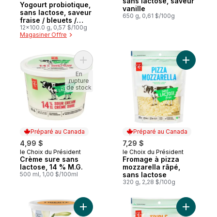
sans lactose, saveur
Yogourt probiotique,
vanille
sans lactose, saveur
650 g, 0,61 $/100g
fraise / bleuets /
pêche / mangue
12x100.0 g, 0,57 $/100g
Magasiner Offre
Ajouter Crème sure sans lactose, 14 % M.G
Ajouter F
En
rupture
de stock
Préparé au Canada
Préparé au Canada
4,99 $
7,29 $
le Choix du Président
le Choix du Président
Préparé au Canada
Préparé au Canada
Crème sure sans
Fromage à pizza
lactose, 14 % M.G.
mozzarella râpé,
500 ml, 1,00 $/100ml
sans lactose
320 g, 2,28 $/100g
Ajouter Grec Yogourt 0 % Sans lactose, V
Ajouter M