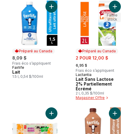
Ajouter Lait au panier
Faible
stock
Préparé au Canada
Préparé au Canada
sale:
8,09 $
2 POUR 12,00 $
, formerly:
Frais éco s’appliquent
6,95 $
Fairlife
Préparé au Canada
Frais éco s’appliquent
Lait
Lactantia
Préparé au Canada
1.5 l, 0,54 $/100ml
Lait Sans Lactose
2% Partiellement
Écrémé
2 l, 0,35 $/100ml
Magasiner Offre
Ajouter Cheddar marbré sans lactose au p
Ajouter La