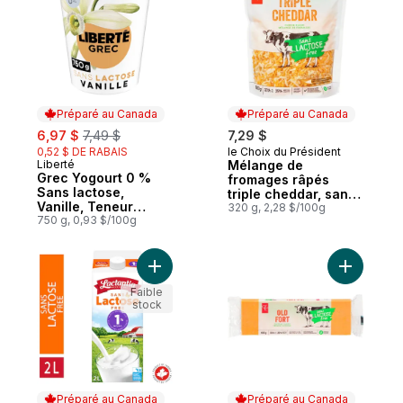
Préparé au Canada
Préparé au Canada
sale:
, formerly:
6,97 $
7,49 $
7,29 $
0,52 $ DE RABAIS
le Choix du Président
Préparé au Canada
Liberté
Mélange de
Préparé au Canada
Grec Yogourt 0 %
fromages râpés
Sans lactose,
triple cheddar, sans
Vanille, Teneur
lactose
320 g, 2,28 $/100g
élevée en protéines
750 g, 0,93 $/100g
Ajouter Sans lactose lait partiellement éc
Ajouter F
Faible
stock
Préparé au Canada
Préparé au Canada