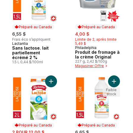
Préparé au Canada
Préparé au Canada
sale:
, formerly:
6,55 $
4,00 $
Frais éco s’appliquent
Limite de 2, après limite
Lactantia
5,49 $
Préparé au Canada
Sans lactose. lait
Philadelphia
Préparé au Canada
Produit de fromage à
partiellement
la crème Original
écrémé 2 %
227 g, 2,42 $/100g
1.5 l, 0,44 $/100ml
Magasiner Offre
Ajouter Sans lactose. lait écrémé 0 % au 
Ajouter S
Faible
stock
Préparé au Canada
Préparé au Canada
sale:
2 POUR 12,00 $
6,65 $