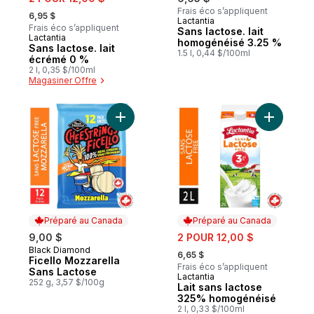
, formerly:
Frais éco s’appliquent
6,95 $
Lactantia
Préparé au Canada
Frais éco s’appliquent
Sans lactose. lait
Lactantia
Préparé au Canada
homogénéisé 3.25 %
Sans lactose. lait
1.5 l, 0,44 $/100ml
écrémé 0 %
2 l, 0,35 $/100ml
Magasiner Offre
Ajouter Ficello Mozzarella Sans Lactose a
Ajouter L
Préparé au Canada
Préparé au Canada
sale:
9,00 $
2 POUR 12,00 $
, formerly:
Black Diamond
Préparé au Canada
6,65 $
Ficello Mozzarella
Frais éco s’appliquent
Sans Lactose
Lactantia
Préparé au Canada
252 g, 3,57 $/100g
Lait sans lactose
325% homogénéisé
2 l, 0,33 $/100ml