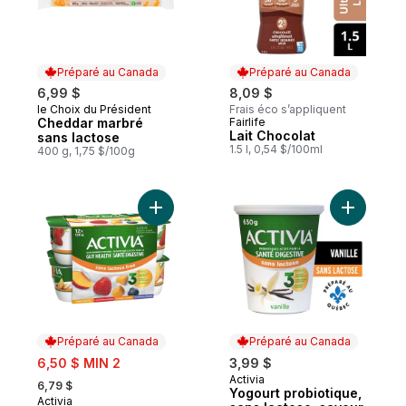
Préparé au Canada
Préparé au Canada
6,99 $
8,09 $
le Choix du Président
Frais éco s’appliquent
Préparé au Canada
Cheddar marbré
Fairlife
Préparé au Canada
Lait Chocolat
sans lactose
1.5 l, 0,54 $/100ml
400 g, 1,75 $/100g
Ajouter Yogourt probiotique, sans lactose
Ajouter Y
Préparé au Canada
Préparé au Canada
sale:
6,50 $ MIN 2
3,99 $
, formerly:
Activia
Préparé au Canada
6,79 $
Yogourt probiotique,
Activia
Préparé au Canada