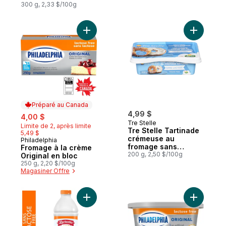
300 g, 2,33 $/100g
Ajouter Fromage à la crème Original en bl
Ajouter T
Préparé au Canada
sale:
, formerly:
4,99 $
4,00 $
Tre Stelle
Limite de 2, après limite
Tre Stelle Tartinade
5,49 $
crémeuse au
Philadelphia
Préparé au Canada
fromage sans
Fromage à la crème
lactose
200 g, 2,50 $/100g
Original en bloc
250 g, 2,20 $/100g
Magasiner Offre
Ajouter Sans lactose. lait partiellement é
Ajouter P