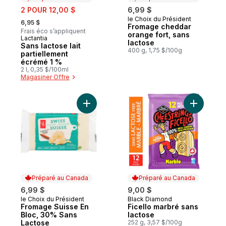
sale:
2 POUR 12,00 $
6,99 $
, formerly:
le Choix du Président
Préparé au Canada
6,95 $
Fromage cheddar
Frais éco s’appliquent
orange fort, sans
Lactantia
Préparé au Canada
lactose
Sans lactose lait
400 g, 1,75 $/100g
partiellement
écrémé 1 %
2 l, 0,35 $/100ml
Magasiner Offre
Ajouter Fromage Suisse En Bloc, 30% San
Ajouter F
Préparé au Canada
Préparé au Canada
6,99 $
9,00 $
le Choix du Président
Black Diamond
Préparé au Canada
Préparé au Canada
Fromage Suisse En
Ficello marbré sans
Bloc, 30% Sans
lactose
Lactose
252 g, 3,57 $/100g