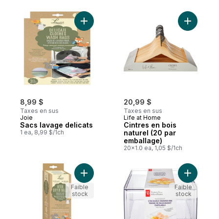
Ajouter Sacs lavage delicats au panier
Ajouter C
8,99 $
20,99 $
Taxes en sus
Taxes en sus
Joie
Life at Home
Sacs lavage delicats
Cintres en bois
1 ea, 8,99 $/1ch
naturel (20 par
emballage)
20x1.0 ea, 1,05 $/1ch
Ajouter Boules de sechage en laine au pa
Ajouter T
Faible
Faible
stock
stock