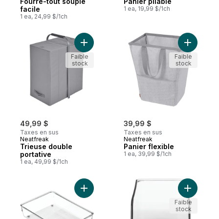
Fourre-tout souple
Panier pliable
facile
1 ea, 19,99 $/1ch
1 ea, 24,99 $/1ch
Ajouter Trieuse double portative au panie
Ajouter Pa
Faible
Faible
stock
stock
49,99 $
39,99 $
Taxes en sus
Taxes en sus
Neatfreak
Neatfreak
Trieuse double
Panier flexible
portative
1 ea, 39,99 $/1ch
1 ea, 49,99 $/1ch
Ajouter Bac de rangement empilable, 6 x 9
Ajouter B
Faible
stock