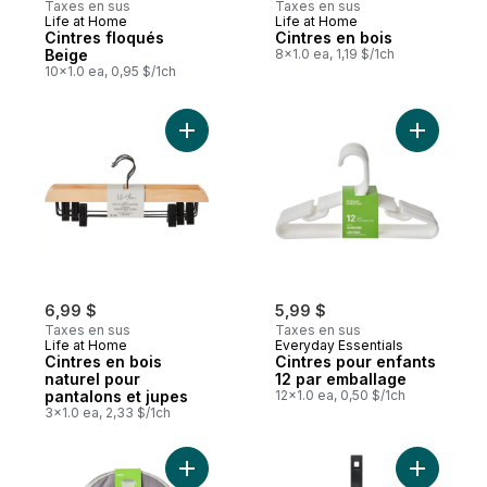
Taxes en sus
Taxes en sus
Life at Home
Life at Home
Cintres floqués
Cintres en bois
Beige
8x1.0 ea, 1,19 $/1ch
10x1.0 ea, 0,95 $/1ch
Ajouter C
6,99 $
5,99 $
Taxes en sus
Taxes en sus
Life at Home
Everyday Essentials
Cintres en bois
Cintres pour enfants
naturel pour
12 par emballage
pantalons et jupes
12x1.0 ea, 0,50 $/1ch
3x1.0 ea, 2,33 $/1ch
Ajouter Panier à lessive escamotable à p
Ajouter R