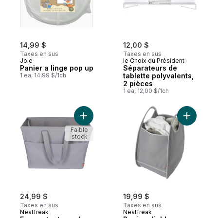
14,99 $
12,00 $
Taxes en sus
Taxes en sus
Joie
le Choix du Président
Panier a linge pop up
Séparateurs de
1 ea, 14,99 $/1ch
tablette polyvalents,
2 pièces
1 ea, 12,00 $/1ch
Ajouter Fourre-tout souple facile au panie
Ajouter Pa
Faible
stock
24,99 $
19,99 $
Taxes en sus
Taxes en sus
Neatfreak
Neatfreak