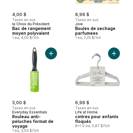
4,00 $
8,99 $
Taxes en sus
Taxes en sus
le Choix du Président
Joie
Bac de rangement
Boules de sechage
moyen polyvalent
parfumees
1 ea, 4,00 $/1ch
1 ea, 2,25 $/1ch
Ajouter Rouleau anti-peluches format de 
Ajouter c
3,00 $
6,99 $
Taxes en sus
Taxes en sus
Everyday Essentials
Life at Home
Rouleau anti-
cintres pour enfants
peluches format de
floqués
voyage
8x1.0 ea, 0,87 $/1ch
1 ea, 3,00 $/1ch