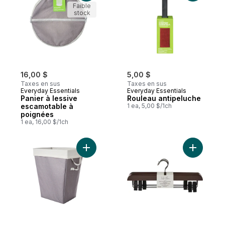
Faible
stock
16,00 $
5,00 $
Taxes en sus
Taxes en sus
Everyday Essentials
Everyday Essentials
Panier à lessive
Rouleau antipeluche
escamotable à
1 ea, 5,00 $/1ch
poignées
1 ea, 16,00 $/1ch
Ajouter Panier à lessive avec sac amovibl
Ajouter C