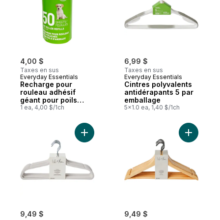
4,00 $
6,99 $
Taxes en sus
Taxes en sus
Everyday Essentials
Everyday Essentials
Recharge pour
Cintres polyvalents
rouleau adhésif
antidérapants 5 par
géant pour poils
emballage
d’animaux,
1 ea, 4,00 $/1ch
5x1.0 ea, 1,40 $/1ch
50 feuilles
Ajouter Cintres floqués Beige au panier
9,49 $
9,49 $