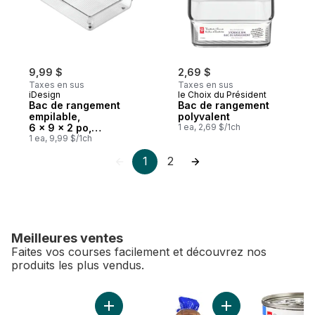
9,99 $
2,69 $
Taxes en sus
Taxes en sus
iDesign
le Choix du Président
Bac de rangement
Bac de rangement
empilable,
polyvalent
6 x 9 x 2 po,
1 ea, 2,69 $/1ch
transparent
1 ea, 9,99 $/1ch
1
2
Meilleures ventes
Faites vos courses facilement et découvrez nos
produits les plus vendus.
sauter Meilleures ventes
Ajouter Nouilles instantanées au panier
Ajouter Food Servi