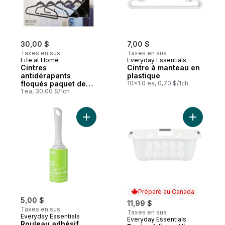
30,00 $
7,00 $
Taxes en sus
Taxes en sus
Life at Home
Everyday Essentials
Cintres
Cintre à manteau en
antidérapants
plastique
floqués paquet de
10x1.0 ea, 0,70 $/1ch
50
1 ea, 30,00 $/1ch
Ajouter Rouleau adhésif géant pour poils d
Ajouter P
Préparé au Canada
5,00 $
11,99 $
Taxes en sus
Taxes en sus
Everyday Essentials
Everyday Essentials
Préparé au Canada
Rouleau adhésif