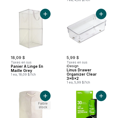
Ajouter Panier A Linge En Maille Grey au p
Ajouter L
18,09 $
5,99 $
Taxes en sus
Taxes en sus
Panier A Linge En
iDesign
Linus Drawer
Maille Grey
Organizer Clear
1 ea, 18,09 $/1ch
3x6x2
1 ea, 5,99 $/1ch
Ajouter Panier a linge doux a rayures au 
Ajouter R
Faible
stock