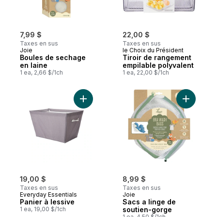
7,99 $
22,00 $
Taxes en sus
Taxes en sus
Joie
le Choix du Président
Boules de sechage
Tiroir de rangement
en laine
empilable polyvalent
1 ea, 2,66 $/1ch
1 ea, 22,00 $/1ch
Ajouter Panier à lessive au panier
Ajouter S
19,00 $
8,99 $
Taxes en sus
Taxes en sus
Everyday Essentials
Joie
Panier à lessive
Sacs a linge de
1 ea, 19,00 $/1ch
soutien-gorge
1 ea, 4,50 $/1ch