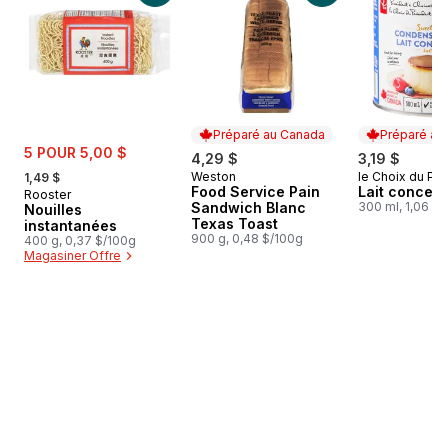
Préparé au Canada
Préparé au
sale:
5 POUR 5,00 $
4,29 $
3,19 $
, formerly:
Weston
le Choix du Pré
1,49 $
Préparé au Canada
Préparé au
Food Service Pain
Lait concent
Rooster
Sandwich Blanc
300 ml, 1,06 $
Nouilles
Texas Toast
instantanées
900 g, 0,48 $/100g
400 g, 0,37 $/100g
Magasiner Offre