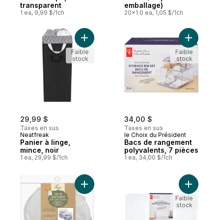
transparent
emballage)
1 ea, 9,99 $/1ch
20x1.0 ea, 1,05 $/1ch
Ajouter Panier à linge, mince, noir au pani
Ajouter B
Faible
Faible
stock
stock
29,99 $
34,00 $
Taxes en sus
Taxes en sus
Neatfreak
le Choix du Président
Panier à linge,
Bacs de rangement
mince, noir
polyvalents, 7 pièces
1 ea, 29,99 $/1ch
1 ea, 34,00 $/1ch
Ajouter Panier a linge pop up au panier
Ajouter S
Faible
stock