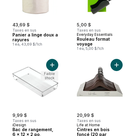
43,69 $
5,00 $
Taxes en sus
Taxes en sus
Panier a linge doux a
Everyday Essentials
Rouleau format
rayures
voyage
1 ea, 43,69 $/1ch
1 ea, 5,00 $/1ch
Ajouter Bac de rangement, 6 x 12 x 2 po, 
Ajouter C
Faible
stock
9,99 $
20,99 $
Taxes en sus
Taxes en sus
iDesign
Life at Home
Bac de rangement,
Cintres en bois
6 x 12 x 2 po,
foncé (20 par