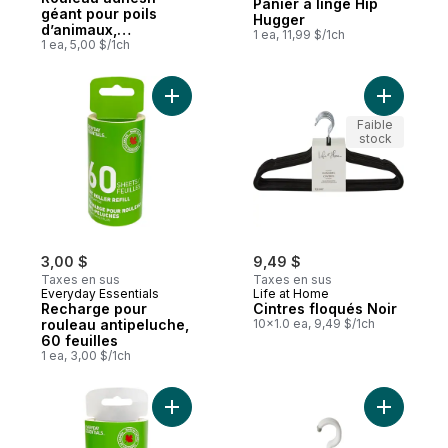
Panier à linge Hip
géant pour poils
Hugger
d’animaux,
1 ea, 11,99 $/1ch
50 feuilles
1 ea, 5,00 $/1ch
Ajouter Recharge pour rouleau antipeluche
Ajouter Ci
Faible
stock
3,00 $
9,49 $
Taxes en sus
Taxes en sus
Everyday Essentials
Life at Home
Recharge pour
Cintres floqués Noir
rouleau antipeluche,
10x1.0 ea, 9,49 $/1ch
60 feuilles
1 ea, 3,00 $/1ch
Ajouter Recharge pour rouleau adhésif géa
Ajouter C