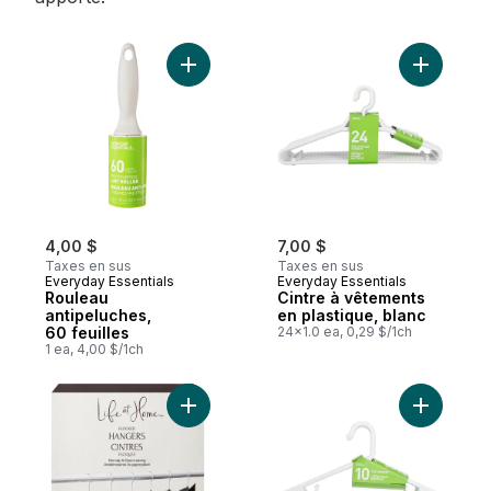
Ajouter Rouleau antipeluches, 60 feuilles 
Ajouter C
4,00 $
7,00 $
Taxes en sus
Taxes en sus
Everyday Essentials
Everyday Essentials
Rouleau
Cintre à vêtements
antipeluches,
en plastique, blanc
60 feuilles
24x1.0 ea, 0,29 $/1ch
1 ea, 4,00 $/1ch
Ajouter C