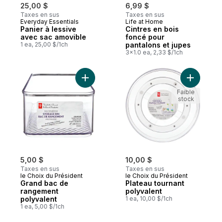
25,00 $
6,99 $
Taxes en sus
Taxes en sus
Everyday Essentials
Life at Home
Panier à lessive
Cintres en bois
avec sac amovible
foncé pour
1 ea, 25,00 $/1ch
pantalons et jupes
3x1.0 ea, 2,33 $/1ch
Ajouter Grand bac de rangement polyvale
Ajouter P
Faible
stock
5,00 $
10,00 $
Taxes en sus
Taxes en sus
le Choix du Président
le Choix du Président
Grand bac de
Plateau tournant
rangement
polyvalent
polyvalent
1 ea, 10,00 $/1ch
1 ea, 5,00 $/1ch