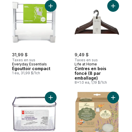
Ajouter Égouttoir compact au panier
Ajouter C
31,99 $
9,49 $
Taxes en sus
Taxes en sus
Everyday Essentials
Life at Home
Égouttoir compact
Cintres en bois
1 ea, 31,99 $/1ch
foncé (8 par
emballage)
8x1.0 ea, 1,19 $/1ch
Ajouter Bac de rangement moyen polyvale
Ajouter B